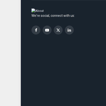
We're social, connect with us:
Facebook
YouTube
X
LinkedIn
(Twitter)