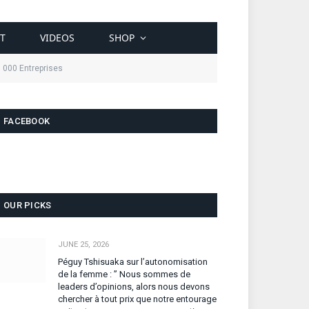
T
VIDEOS
SHOP
0 000 Entreprises
FACEBOOK
OUR PICKS
JUNE 25, 2026
Péguy Tshisuaka sur l’autonomisation
de la femme : ” Nous sommes de
leaders d’opinions, alors nous devons
chercher à tout prix que notre entourage