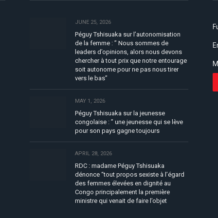
JUNE 25, 2026
F
Péguy Tshisuaka sur l’autonomisation
de la femme : ” Nous sommes de
E
leaders d’opinions, alors nous devons
chercher à tout prix que notre entourage
M
soit autonome pour ne pas nous tirer
vers le bas”
MAY 1, 2026
Péguy Tshisuaka sur la jeunesse
congolaise : ” une jeunesse qui se lève
pour son pays gagne toujours
APRIL 28, 2026
RDC : madame Péguy Tshisuaka
dénonce “tout propos sexiste à l’égard
des femmes élevées en dignité au
Congo principalement la première
ministre qui venait de faire l’objet