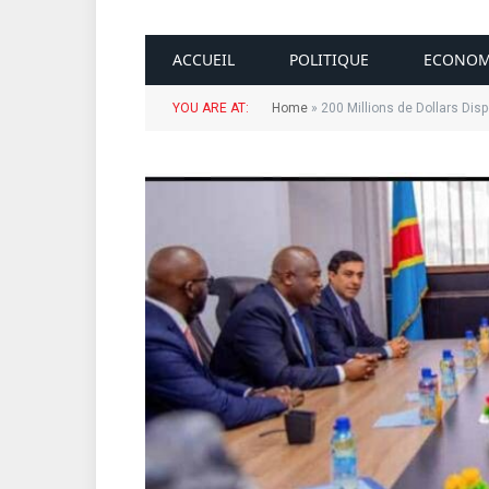
ACCUEIL
POLITIQUE
ECONOM
YOU ARE AT:
Home
»
200 Millions de Dollars Dis