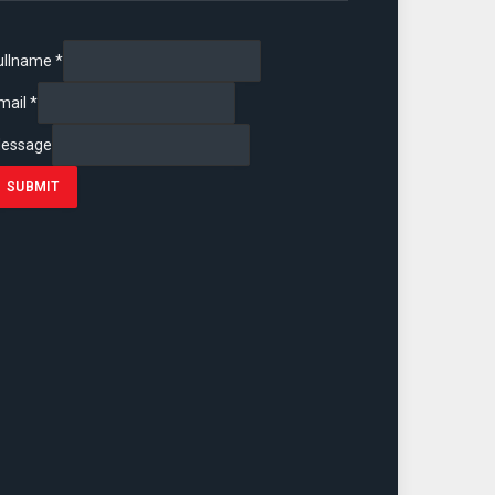
ullname
*
mail
*
essage
SUBMIT