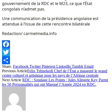
gouvernement de la RDC et le M23, ce que l’État
congolais n’admet pas.
Une communication de la présidence angolaise est
attendue à l’issue de cette rencontre bilatérale
Redaction/ carmelmedia.info
Facebook
Twitter
Share.
Facebook
Twitter
Pinterest
LinkedIn
Tumblr
Email
Share
Previous Article
Felix Tshisekedi Chef de l’État a inauguré le grand
centre culturel et artistique pour les pays de l’Afrique centrale
Next Article
RDC : Sondage Les Points : Jules Alingete Key Parmi
les 50 Personnalités qui ont Marqué l’Année 2024 en RDC.