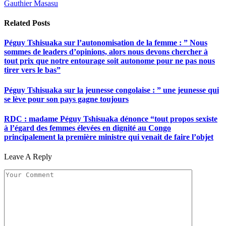
Gauthier Masasu
Related
Posts
Péguy Tshisuaka sur l’autonomisation de la femme : ” Nous
sommes de leaders d’opinions, alors nous devons chercher à
tout prix que notre entourage soit autonome pour ne pas nous
tirer vers le bas”
Péguy Tshisuaka sur la jeunesse congolaise : ” une jeunesse qui
se lève pour son pays gagne toujours
RDC : madame Péguy Tshisuaka dénonce “tout propos sexiste
à l’égard des femmes élevées en dignité au Congo
principalement la première ministre qui venait de faire l’objet
Leave A Reply