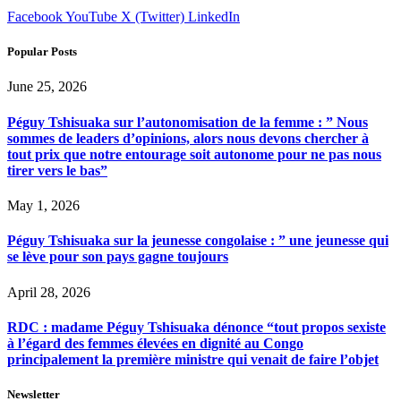
Facebook
YouTube
X (Twitter)
LinkedIn
Popular Posts
June 25, 2026
Péguy Tshisuaka sur l’autonomisation de la femme : ” Nous
sommes de leaders d’opinions, alors nous devons chercher à
tout prix que notre entourage soit autonome pour ne pas nous
tirer vers le bas”
May 1, 2026
Péguy Tshisuaka sur la jeunesse congolaise : ” une jeunesse qui
se lève pour son pays gagne toujours
April 28, 2026
RDC : madame Péguy Tshisuaka dénonce “tout propos sexiste
à l’égard des femmes élevées en dignité au Congo
principalement la première ministre qui venait de faire l’objet
Newsletter