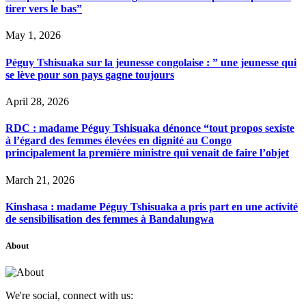
tirer vers le bas”
May 1, 2026
Péguy Tshisuaka sur la jeunesse congolaise : ” une jeunesse qui
se lève pour son pays gagne toujours
April 28, 2026
RDC : madame Péguy Tshisuaka dénonce “tout propos sexiste
à l’égard des femmes élevées en dignité au Congo
principalement la première ministre qui venait de faire l’objet
March 21, 2026
Kinshasa : madame Péguy Tshisuaka a pris part en une activité
de sensibilisation des femmes à Bandalungwa
About
We're social, connect with us: