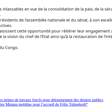
ts inlassables en vue de la consolidation de la paix, de la séc
.
sidents de l’assemblée nationale et du sénat, à son excel
ctives.
 saisissent cette opportunité pour réitérer leur engagemen
la vision du chef de l’Etat ainsi qu’à la restauration de l’i
 du Congo.
es peines de travaux forcés pour détournement des deniers publics
tier Mpiana mobilise pour l’accueil de Félix Tshisekedi*