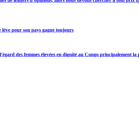
s de leaders d’opinions, alors nous devons chercher à tout prix qu
se lève pour son pays gagne toujours
gard des femmes élevées en dignité au Congo principalement la pre