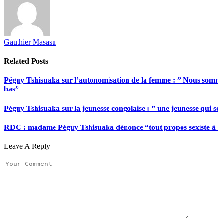
Gauthier Masasu
Related
Posts
Péguy Tshisuaka sur l’autonomisation de la femme : ” Nous somme
bas”
Péguy Tshisuaka sur la jeunesse congolaise : ” une jeunesse qui 
RDC : madame Péguy Tshisuaka dénonce “tout propos sexiste à l’é
Leave A Reply