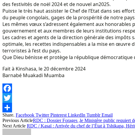
des festivités de noël 2024 et de nouvel an2025.
Puisse le très haut assister le Chef de l’Etat dans ses effor
du peuple congolais, gages de la prospérité de notre pays
Les mêmes vœux s’adressent également aux honorables pré
gouvernement et aux membres de leurs institutions respe
Les cadres et agents de la direction générale des impôts
optimale, les recettes indispensables a la mise en œuvre de 
terroristes à l’est du pays.
Que Dieu bénisse et protège la république démocratique
Fait à Kinshasa, le 20 décembre 2024
Barnabé Muakadi Muamba
Facebook
Twitter
Share.
Facebook
Twitter
Pinterest
LinkedIn
Tumblr
Email
Share
Previous Article
RDC : Dossier Forages ,le Ministère public requiert d
Next Article
RDC / Kasaï : Arrivée du chef de l’État à Tshikapa, Héri