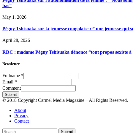
Péguy Tshisuaka sur l’autonomisation de la femme : ” Nous somme
bas”
May 1, 2026
Péguy Tshisuaka sur la jeunesse congolaise : ” une jeunesse qui 
April 28, 2026
RDC : madame Péguy Tshisuaka dénonce “tout propos sexiste à l’é
Newsletter
Fullname
*
Email
*
Comment
Submit
© 2018 Copyright Carmel Media Magazine – All Rights Reserved.
About
Privacy
Contact
Submit