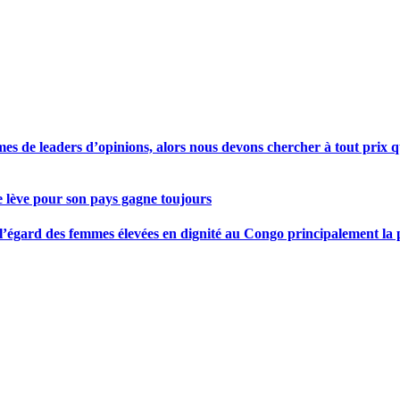
s de leaders d’opinions, alors nous devons chercher à tout prix qu
se lève pour son pays gagne toujours
gard des femmes élevées en dignité au Congo principalement la pre