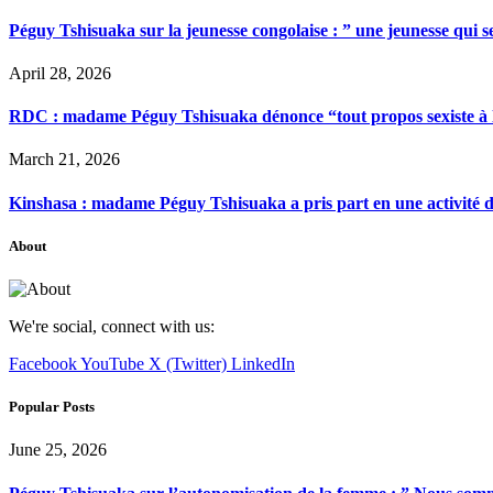
Péguy Tshisuaka sur la jeunesse congolaise : ” une jeunesse qui 
April 28, 2026
RDC : madame Péguy Tshisuaka dénonce “tout propos sexiste à l’é
March 21, 2026
Kinshasa : madame Péguy Tshisuaka a pris part en une activité 
About
We're social, connect with us:
Facebook
YouTube
X (Twitter)
LinkedIn
Popular Posts
June 25, 2026