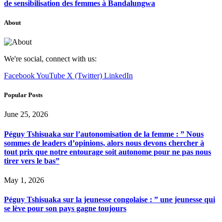
de sensibilisation des femmes à Bandalungwa
About
We're social, connect with us:
Facebook
YouTube
X (Twitter)
LinkedIn
Popular Posts
June 25, 2026
Péguy Tshisuaka sur l’autonomisation de la femme : ” Nous
sommes de leaders d’opinions, alors nous devons chercher à
tout prix que notre entourage soit autonome pour ne pas nous
tirer vers le bas”
May 1, 2026
Péguy Tshisuaka sur la jeunesse congolaise : ” une jeunesse qui
se lève pour son pays gagne toujours