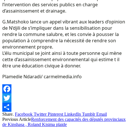
l’intervention des services publics en charge
d’assainissement et drainage.
G.Matshoko lance un appel vibrant aux leaders d’opinion
de N’djili de s’impliquer dans la sensibilisation pour
rendre la commune salubre, et les convie à pousser la
population à comprendre la nécessité de rendre son
environnement propre.
L’élu municipal se joint ainsi à toute personne qui mène
cette d’assainissement environnemental qui estime t il
être une éducation civique à donner.
Plamedie Ndaradi/ carmelmedia.info
Facebook
Twitter
Share.
Facebook
Twitter
Pinterest
LinkedIn
Tumblr
Email
Share
Previous Article
Renforcement des capacités des députés provinciaux
de Kinshasa , Roland Kisima plaide