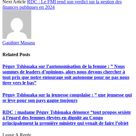
Next Article
RDC : Le FMI rend son verdict sur la gestion des
finances publiques en 2024
Gauthier Masasu
Related
Posts
Péguy Tshisuaka sur l’autonomisation de la femme : ” Nous
sommes de leaders d’opinions, alors nous devons chercher à
tout prix que notre entourage soit autonome pour ne pas nous
tirer vers le bas”
Péguy Tshisuaka sur la jeunesse congolaise : ” une jeunesse qui
se lève pour son pays gagne toujours
RDC : madame Péguy Tshisuaka dénonce “tout propos sexiste
à l’égard des femmes élevées en dignité au Congo
principalement la première ministre qui venait de faire l’objet
Leave A Reply