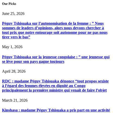
Our Picks
June 25, 2026
Péguy Tshisuaka sur l’autonomisation de la femme : ” Nous
sommes de leaders d’opinions, alors nous devons chercher à
tout prix que notre entourage soit autonome pour ne pas nous
tirer vers le bas”
May 1, 2026
Péguy Tshisuaka sur la jeunesse congolaise : ” une jeunesse qui
se lève pour son pays gagne toujours
April 28, 2026
RDC : madame Péguy Tshisuaka dénonce “tout propos sexiste
à l’égard des femmes élevées en dignité au Congo
principalement la première ministre qui venait de faire l’objet
March 21, 2026
Kinshasa : madame Péguy Tshisuaka a pris part en une activité