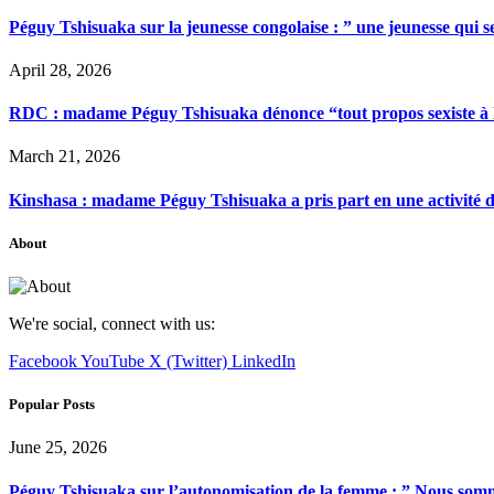
Péguy Tshisuaka sur la jeunesse congolaise : ” une jeunesse qui 
April 28, 2026
RDC : madame Péguy Tshisuaka dénonce “tout propos sexiste à l’é
March 21, 2026
Kinshasa : madame Péguy Tshisuaka a pris part en une activité 
About
We're social, connect with us:
Facebook
YouTube
X (Twitter)
LinkedIn
Popular Posts
June 25, 2026
Péguy Tshisuaka sur l’autonomisation de la femme : ” Nous somme