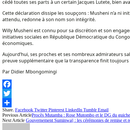
cédé toutes ses parts à un certain Jacques Lutete, bien ava
Cette déclaration dissipe les soupçons : Musheni n’a ni in
attendu, redonne à son nom son intégrité.
Willy Musheni est connu pour sa discrétion et son engage
initiatives sociales en République Démocratique du Congo. 
économiques.
Aujourd’hui, ses proches et ses nombreux admirateurs salu
preuve supplémentaire que la transparence finit toujours
Par Didier Mbongomingi
Facebook
Twitter
Share.
Facebook
Twitter
Pinterest
LinkedIn
Tumblr
Email
Share
Previous Article
Procès Mutamba : Rose Mutombo et le DG du guichet u
Next Article
Gouvernement Suminwa|| : les cérémonies de remise et 