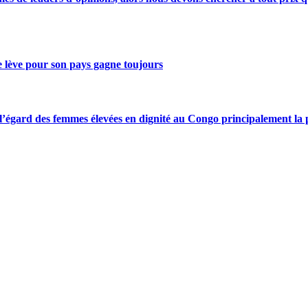
se lève pour son pays gagne toujours
gard des femmes élevées en dignité au Congo principalement la pre