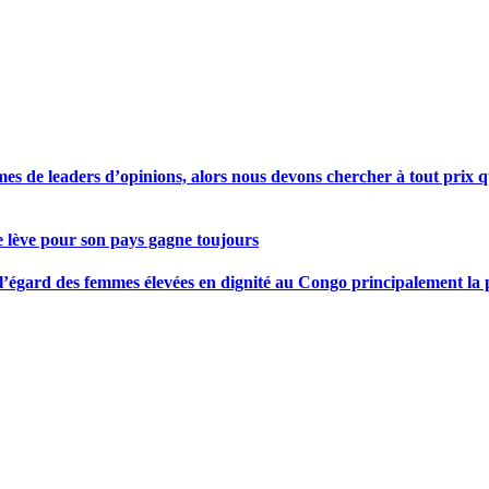
s de leaders d’opinions, alors nous devons chercher à tout prix qu
se lève pour son pays gagne toujours
gard des femmes élevées en dignité au Congo principalement la pre