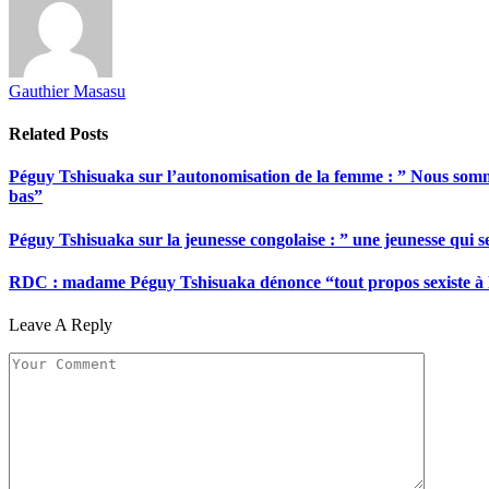
Gauthier Masasu
Related
Posts
Péguy Tshisuaka sur l’autonomisation de la femme : ” Nous somme
bas”
Péguy Tshisuaka sur la jeunesse congolaise : ” une jeunesse qui 
RDC : madame Péguy Tshisuaka dénonce “tout propos sexiste à l’é
Leave A Reply