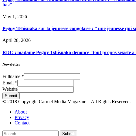
bas”
May 1, 2026
Péguy Tshisuaka sur la jeunesse congolaise : ” une jeunesse qui 
April 28, 2026
RDC : madame Péguy Tshisuaka dénonce “tout propos sexiste à l’é
Newsletter
Fullname
*
Email
*
Website
Submit
© 2018 Copyright Carmel Media Magazine – All Rights Reserved.
About
Privacy
Contact
Submit