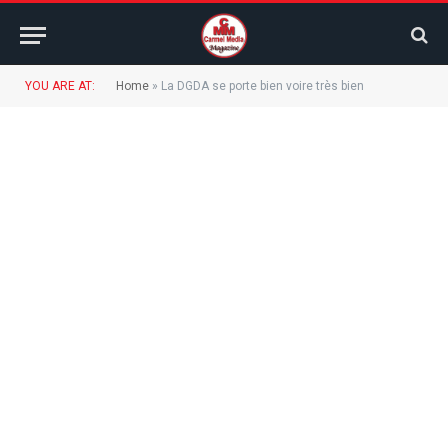
YOU ARE AT:
Home
»
La DGDA se porte bien voire très bien