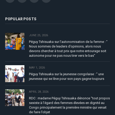
Facebook
YouTube
X
LinkedIn
(Twitter)
POPULAR POSTS
JUNE 25, 2026
Péguy Tshisuaka sur l’autonomisation de la femme : ”
Nous sommes de leaders d’opinions, alors nous
devons chercher à tout prix que notre entourage soit
autonome pour ne pas nous tirer vers le bas”
MAY 1, 2026
Péguy Tshisuaka sur la jeunesse congolaise : ” une
jeunesse qui se lève pour son pays gagne toujours
APRIL 28, 2026
RDC : madame Péguy Tshisuaka dénonce “tout propos
sexiste à l’égard des femmes élevées en dignité au
Congo principalement la première ministre qui venait
de faire l’objet