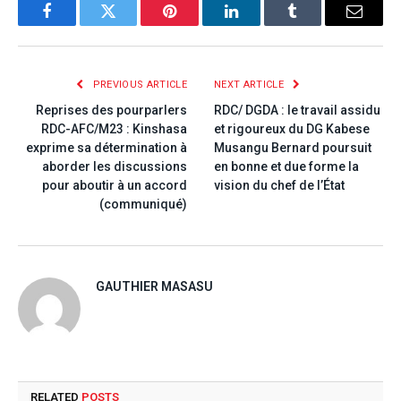
Facebook
Twitter
Pinterest
LinkedIn
Tumblr
Email
PREVIOUS ARTICLE
NEXT ARTICLE
Reprises des pourparlers
RDC/ DGDA : le travail assidu
RDC-AFC/M23 : Kinshasa
et rigoureux du DG Kabese
exprime sa détermination à
Musangu Bernard poursuit
aborder les discussions
en bonne et due forme la
pour aboutir à un accord
vision du chef de l’État
(communiqué)
GAUTHIER MASASU
RELATED
POSTS