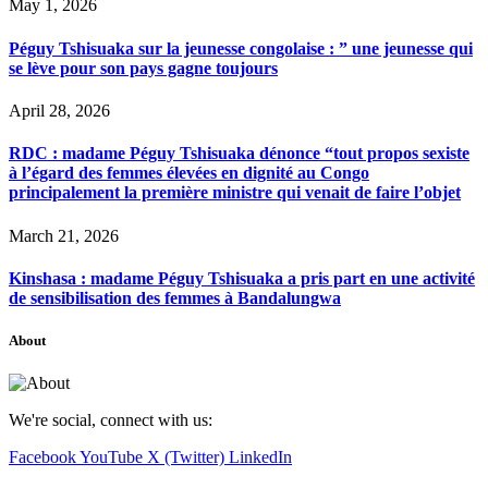
May 1, 2026
Péguy Tshisuaka sur la jeunesse congolaise : ” une jeunesse qui
se lève pour son pays gagne toujours
April 28, 2026
RDC : madame Péguy Tshisuaka dénonce “tout propos sexiste
à l’égard des femmes élevées en dignité au Congo
principalement la première ministre qui venait de faire l’objet
March 21, 2026
Kinshasa : madame Péguy Tshisuaka a pris part en une activité
de sensibilisation des femmes à Bandalungwa
About
We're social, connect with us:
Facebook
YouTube
X (Twitter)
LinkedIn