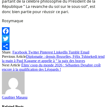
partant de la célèbre philosophie du Président de la
République ” La revanche du sol sur le sous-sol”, est
donc bien partie pour réussir ce pari.
Rosymaque
Facebook
Twitter
Share.
Facebook
Twitter
Pinterest
LinkedIn
Tumblr
Email
Share
Previous Article
Diplomatie : depuis Bruxelles, Félix Tshisekedi tend
la main à Paul Kagame et appelle à ” la paix des braves
Next Article
Élim/ coop du monde 2026 : Sébastien Desabre croît
encore à la qualification des Léopards !
Gauthier Masasu
Related
Posts