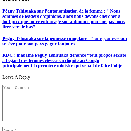
Péguy Tshisuaka sur l’autonomisation de la femme : ” Nous
sommes de leaders d’opinions, alors nous devons chercher à
tout prix que notre entourage soit autonome pour ne pas nous
tirer vers le bas”
Péguy Tshisuaka sur la jeunesse congolaise : ” une jeunesse qui
se lève pour son pays gagne toujours
RDC : madame Péguy Tshisuaka dénonce “tout propos sexiste
à l’égard des femmes élevées en dignité au Congo
principalement la première ministre qui venait de faire l’objet
Leave A Reply