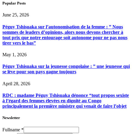
Popular Posts
June 25, 2026
Péguy Tshisuaka sur l’autonomisation de la femme : ” Nous
sommes de leaders d’opinions, alors nous devons chercher à
tout prix que notre entourage soit autonome pour ne pas nous
tirer vers le bas”
May 1, 2026
Péguy Tshisuaka sur la jeunesse congolaise : ” une jeunesse qui
se lève pour son pays gagne toujours
April 28, 2026
RDC : madame Péguy Tshisuaka dénonce “tout propos sexiste
à l’égard des femmes élevées en dignité au Congo
principalement la première ministre qui venait de faire l’objet
Newsletter
Fullname
*