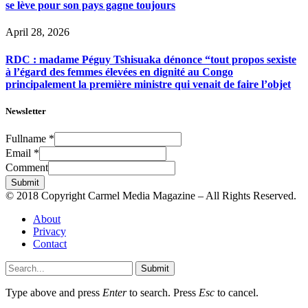
se lève pour son pays gagne toujours
April 28, 2026
RDC : madame Péguy Tshisuaka dénonce “tout propos sexiste
à l’égard des femmes élevées en dignité au Congo
principalement la première ministre qui venait de faire l’objet
Newsletter
Fullname
*
Email
*
Comment
Submit
© 2018 Copyright Carmel Media Magazine – All Rights Reserved.
About
Privacy
Contact
Submit
Type above and press
Enter
to search. Press
Esc
to cancel.