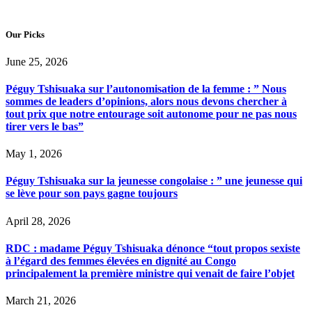
Our Picks
June 25, 2026
Péguy Tshisuaka sur l’autonomisation de la femme : ” Nous
sommes de leaders d’opinions, alors nous devons chercher à
tout prix que notre entourage soit autonome pour ne pas nous
tirer vers le bas”
May 1, 2026
Péguy Tshisuaka sur la jeunesse congolaise : ” une jeunesse qui
se lève pour son pays gagne toujours
April 28, 2026
RDC : madame Péguy Tshisuaka dénonce “tout propos sexiste
à l’égard des femmes élevées en dignité au Congo
principalement la première ministre qui venait de faire l’objet
March 21, 2026