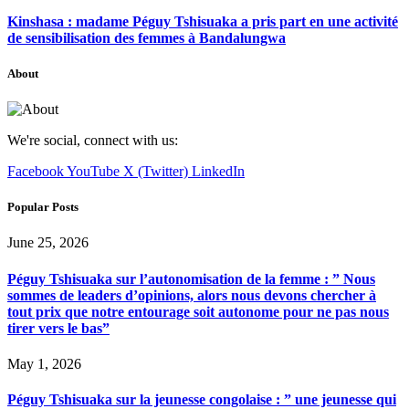
Kinshasa : madame Péguy Tshisuaka a pris part en une activité
de sensibilisation des femmes à Bandalungwa
About
We're social, connect with us:
Facebook
YouTube
X (Twitter)
LinkedIn
Popular Posts
June 25, 2026
Péguy Tshisuaka sur l’autonomisation de la femme : ” Nous
sommes de leaders d’opinions, alors nous devons chercher à
tout prix que notre entourage soit autonome pour ne pas nous
tirer vers le bas”
May 1, 2026
Péguy Tshisuaka sur la jeunesse congolaise : ” une jeunesse qui