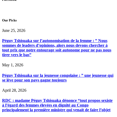
Our Picks
June 25, 2026
Péguy Tshisuaka sur l’autonomisation de la femme : ” Nous
sommes de leaders d’opinions, alors nous devons chercher à
tout prix que notre entourage soit autonome pour ne pas nous
tirer vers le bas”
May 1, 2026
Péguy Tshisuaka sur la jeunesse congolaise : ” une jeunesse qui
se lève pour son pays gagne toujours
April 28, 2026
RDC : madame Péguy Tshisuaka dénonce “tout propos sexiste
à l’égard des femmes élevées en dignité au Congo
principalement la première ministre qui venait de faire l’objet