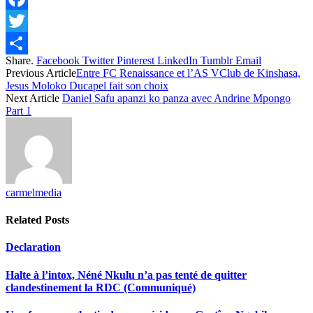
Facebook
Twitter
Share.
Facebook
Twitter
Pinterest
LinkedIn
Tumblr
Email
Share
Previous Article
Entre FC Renaissance et l’AS VClub de Kinshasa,
Jesus Moloko Ducapel fait son choix
Next Article
Daniel Safu apanzi ko panza avec Andrine Mpongo
Part 1
carmelmedia
Related
Posts
Declaration
Halte à l’intox, Néné Nkulu n’a pas tenté de quitter
clandestinement la RDC (Communiqué)