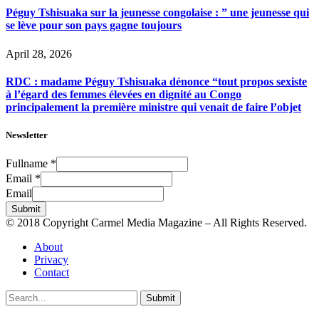
Péguy Tshisuaka sur la jeunesse congolaise : ” une jeunesse qui
se lève pour son pays gagne toujours
April 28, 2026
RDC : madame Péguy Tshisuaka dénonce “tout propos sexiste
à l’égard des femmes élevées en dignité au Congo
principalement la première ministre qui venait de faire l’objet
Newsletter
Fullname
*
Email
*
Email
Submit
© 2018 Copyright Carmel Media Magazine – All Rights Reserved.
About
Privacy
Contact
Submit