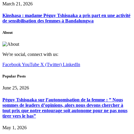
March 21, 2026
Kinshasa : madame Péguy Tshisuaka a pris part en une activité
de sensibilisation des femmes à Bandalungwa
About
We're social, connect with us:
Facebook
YouTube
X (Twitter)
LinkedIn
Popular Posts
June 25, 2026
Péguy Tshisuaka sur l’autonomisation de la femme : ” Nous
sommes de leaders d’opinions, alors nous devons chercher à
tout prix que notre entourage soit autonome pour ne pas nous
tirer vers le bas”
May 1, 2026