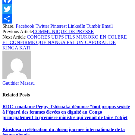
Facebook
Twitter
Share.
Facebook
Twitter
Pinterest
LinkedIn
Tumblr
Email
Share
Previous Article
COMMUNIQUE DE PRESSE
Next Article
CONGRES UDPS FILS MUKOKO EN COLÈRE
ET CONFIRME QUE NANGA EST UN CAPORAL DE
KINGA KATI.
Gauthier Masasu
Related
Posts
RDC : madame Péguy Tshisuaka dénonce “tout propos sexiste
à l’égard des femmes élevées en dignité au Congo
principalement la première ministre qui venait de faire l’objet
Kinshasa : célébration du 56ièm journée internationale de la
francophonie