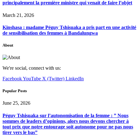
principalement la première ministre qui venait de faire l’objet
March 21, 2026
Kinshasa : madame Péguy Tshisuaka a pris part en une activité
de sensibilisation des femmes à Bandalungwa
About
We're social, connect with us:
Facebook
YouTube
X (Twitter)
LinkedIn
Popular Posts
June 25, 2026
Péguy Tshisuaka sur l’autonomisation de la femme : ” Nous
sommes de leaders d’opinions, alors nous devons chercher à
tout prix que notre entourage soit autonome pour ne pas nous
tirer vers le bas”