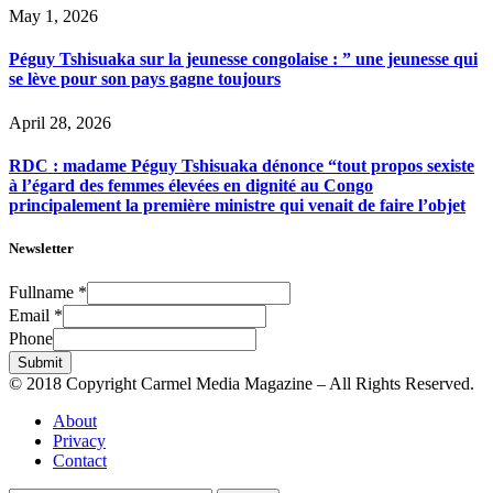
May 1, 2026
Péguy Tshisuaka sur la jeunesse congolaise : ” une jeunesse qui
se lève pour son pays gagne toujours
April 28, 2026
RDC : madame Péguy Tshisuaka dénonce “tout propos sexiste
à l’égard des femmes élevées en dignité au Congo
principalement la première ministre qui venait de faire l’objet
Newsletter
Fullname
*
Email
*
Phone
Submit
© 2018 Copyright Carmel Media Magazine – All Rights Reserved.
About
Privacy
Contact