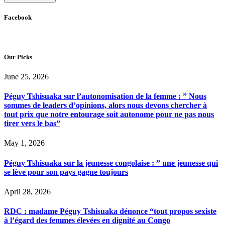
Facebook
Our Picks
June 25, 2026
Péguy Tshisuaka sur l’autonomisation de la femme : ” Nous
sommes de leaders d’opinions, alors nous devons chercher à
tout prix que notre entourage soit autonome pour ne pas nous
tirer vers le bas”
May 1, 2026
Péguy Tshisuaka sur la jeunesse congolaise : ” une jeunesse qui
se lève pour son pays gagne toujours
April 28, 2026
RDC : madame Péguy Tshisuaka dénonce “tout propos sexiste
à l’égard des femmes élevées en dignité au Congo