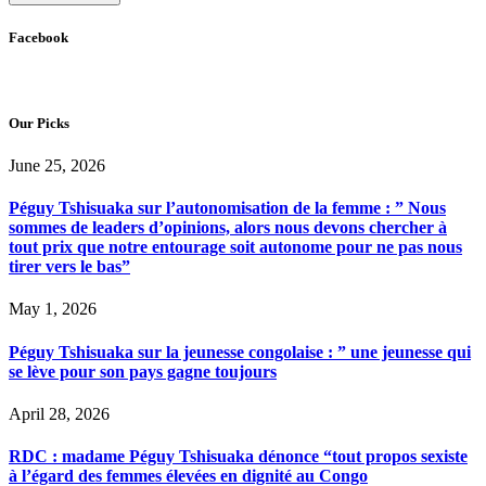
Facebook
Our Picks
June 25, 2026
Péguy Tshisuaka sur l’autonomisation de la femme : ” Nous
sommes de leaders d’opinions, alors nous devons chercher à
tout prix que notre entourage soit autonome pour ne pas nous
tirer vers le bas”
May 1, 2026
Péguy Tshisuaka sur la jeunesse congolaise : ” une jeunesse qui
se lève pour son pays gagne toujours
April 28, 2026
RDC : madame Péguy Tshisuaka dénonce “tout propos sexiste
à l’égard des femmes élevées en dignité au Congo