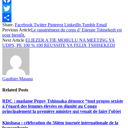
Facebook
Twitter
Share.
Facebook
Twitter
Pinterest
LinkedIn
Tumblr
Email
Share
Previous Article
Le rapatriément du corps d’ Etienne Tshisekedi est
pour bientôt.
Next Article
ELIEZER A TIE MOBULU NA MEETING YA
UDPS, PE 100 % 100 REUSSITE YA FELIX TSHISEKEDI
Gauthier Masasu
Related
Posts
RDC : madame Péguy Tshisuaka dénonce “tout propos sexiste
à l’égard des femmes élevées en dignité au Congo
principalement la première ministre qui venait de faire l’objet
Kinshasa : célébration du 56ièm journée internationale de la
francophonie