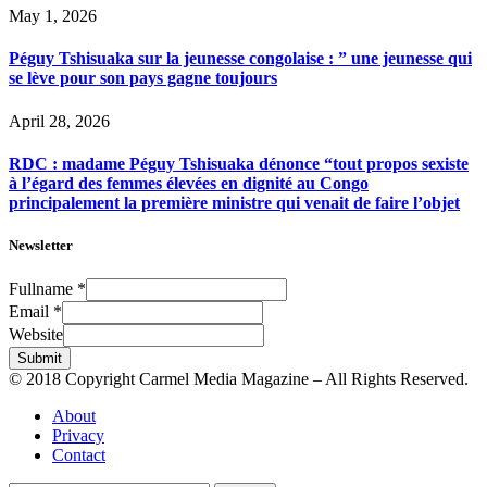
May 1, 2026
Péguy Tshisuaka sur la jeunesse congolaise : ” une jeunesse qui
se lève pour son pays gagne toujours
April 28, 2026
RDC : madame Péguy Tshisuaka dénonce “tout propos sexiste
à l’égard des femmes élevées en dignité au Congo
principalement la première ministre qui venait de faire l’objet
Newsletter
Fullname
*
Email
*
Website
Submit
© 2018 Copyright Carmel Media Magazine – All Rights Reserved.
About
Privacy
Contact