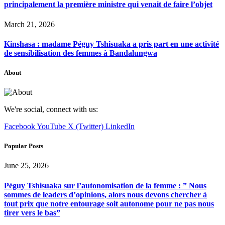
principalement la première ministre qui venait de faire l’objet
March 21, 2026
Kinshasa : madame Péguy Tshisuaka a pris part en une activité
de sensibilisation des femmes à Bandalungwa
About
We're social, connect with us:
Facebook
YouTube
X (Twitter)
LinkedIn
Popular Posts
June 25, 2026
Péguy Tshisuaka sur l’autonomisation de la femme : ” Nous
sommes de leaders d’opinions, alors nous devons chercher à
tout prix que notre entourage soit autonome pour ne pas nous
tirer vers le bas”