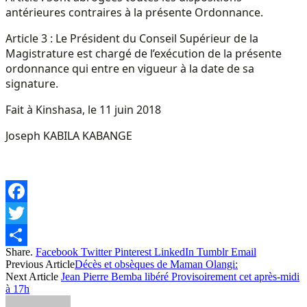
antérieures contraires à la présente Ordonnance.
Article 3 : Le Président du Conseil Supérieur de la
Magistrature est chargé de l’exécution de la présente
ordonnance qui entre en vigueur à la date de sa
signature.
Fait à Kinshasa, le 11 juin 2018
Joseph KABILA KABANGE
Facebook
Twitter
Share.
Facebook
Twitter
Pinterest
LinkedIn
Tumblr
Email
Share
Previous Article
Décès et obsèques de Maman Olangi:
Next Article
Jean Pierre Bemba libéré Provisoirement cet après-midi
à 17h