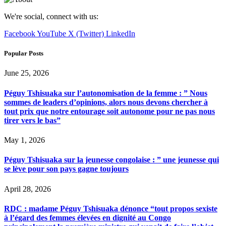
We're social, connect with us:
Facebook
YouTube
X (Twitter)
LinkedIn
Popular Posts
June 25, 2026
Péguy Tshisuaka sur l’autonomisation de la femme : ” Nous
sommes de leaders d’opinions, alors nous devons chercher à
tout prix que notre entourage soit autonome pour ne pas nous
tirer vers le bas”
May 1, 2026
Péguy Tshisuaka sur la jeunesse congolaise : ” une jeunesse qui
se lève pour son pays gagne toujours
April 28, 2026
RDC : madame Péguy Tshisuaka dénonce “tout propos sexiste
à l’égard des femmes élevées en dignité au Congo