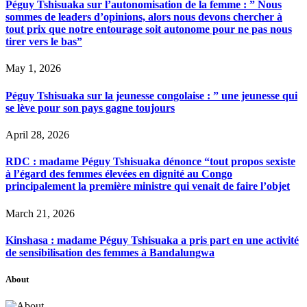
Péguy Tshisuaka sur l’autonomisation de la femme : ” Nous
sommes de leaders d’opinions, alors nous devons chercher à
tout prix que notre entourage soit autonome pour ne pas nous
tirer vers le bas”
May 1, 2026
Péguy Tshisuaka sur la jeunesse congolaise : ” une jeunesse qui
se lève pour son pays gagne toujours
April 28, 2026
RDC : madame Péguy Tshisuaka dénonce “tout propos sexiste
à l’égard des femmes élevées en dignité au Congo
principalement la première ministre qui venait de faire l’objet
March 21, 2026
Kinshasa : madame Péguy Tshisuaka a pris part en une activité
de sensibilisation des femmes à Bandalungwa
About