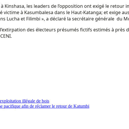
e à Kinshasa, les leaders de l’opposition ont exigé le reto
 victime à Kasumbalesa dans le Haut-Katanga; et exige aussi
 Lucha et Filimbi », a déclaré la secrétaire générale du 
’extirpation des électeurs présumés fictifs estimés à près de
 CENI.
ploitation illégale de bois
pacifique afin de réclamer le retour de Katumbi