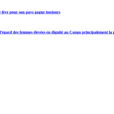
se lève pour son pays gagne toujours
gard des femmes élevées en dignité au Congo principalement la pre