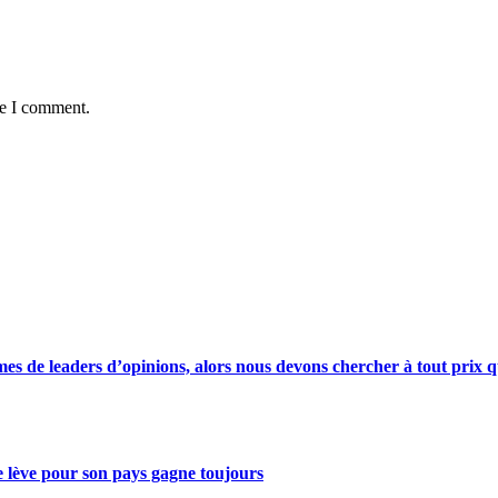
me I comment.
s de leaders d’opinions, alors nous devons chercher à tout prix qu
se lève pour son pays gagne toujours