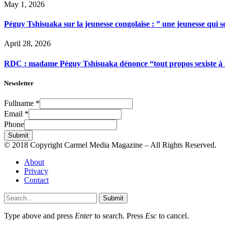
May 1, 2026
Péguy Tshisuaka sur la jeunesse congolaise : ” une jeunesse qui 
April 28, 2026
RDC : madame Péguy Tshisuaka dénonce “tout propos sexiste à l’é
Newsletter
Fullname
*
Email
*
Phone
Submit
© 2018 Copyright Carmel Media Magazine – All Rights Reserved.
About
Privacy
Contact
Submit
Type above and press
Enter
to search. Press
Esc
to cancel.