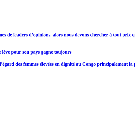
s de leaders d’opinions, alors nous devons chercher à tout prix qu
se lève pour son pays gagne toujours
gard des femmes élevées en dignité au Congo principalement la pre