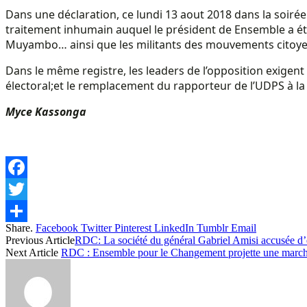
Dans une déclaration, ce lundi 13 aout 2018 dans la soiré
traitement inhumain auquel le président de Ensemble a été
Muyambo… ainsi que les militants des mouvements citoyens
Dans le même registre, les leaders de l’opposition exigent l
électoral;et le remplacement du rapporteur de l’UDPS à la
Myce Kassonga
Facebook
Twitter
Share.
Facebook
Twitter
Pinterest
LinkedIn
Tumblr
Email
Share
Previous Article
RDC: La société du général Gabriel Amisi accusée d’ex
Next Article
RDC : Ensemble pour le Changement projette une marche 