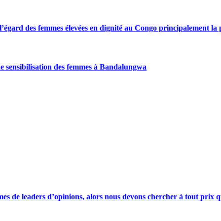
gard des femmes élevées en dignité au Congo principalement la pre
de sensibilisation des femmes à Bandalungwa
s de leaders d’opinions, alors nous devons chercher à tout prix qu