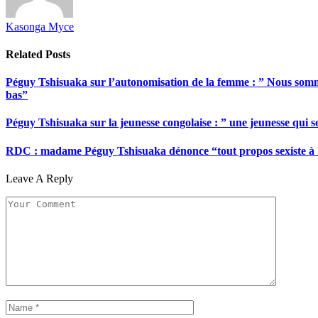
Kasonga Myce
Related
Posts
Péguy Tshisuaka sur l’autonomisation de la femme : ” Nous somme
bas”
Péguy Tshisuaka sur la jeunesse congolaise : ” une jeunesse qui 
RDC : madame Péguy Tshisuaka dénonce “tout propos sexiste à l’é
Leave A Reply