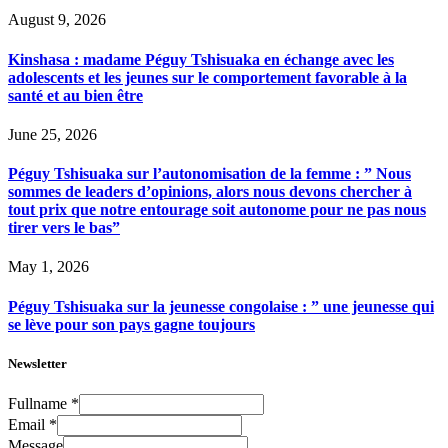
August 9, 2026
Kinshasa : madame Péguy Tshisuaka en échange avec les
adolescents et les jeunes sur le comportement favorable à la
santé et au bien être
June 25, 2026
Péguy Tshisuaka sur l’autonomisation de la femme : ” Nous
sommes de leaders d’opinions, alors nous devons chercher à
tout prix que notre entourage soit autonome pour ne pas nous
tirer vers le bas”
May 1, 2026
Péguy Tshisuaka sur la jeunesse congolaise : ” une jeunesse qui
se lève pour son pays gagne toujours
Newsletter
Fullname
*
Email
*
Message