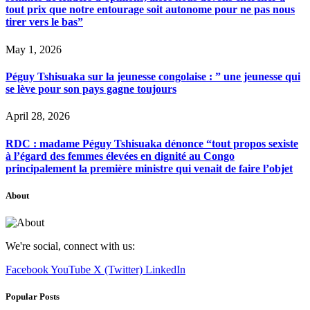
tout prix que notre entourage soit autonome pour ne pas nous
tirer vers le bas”
May 1, 2026
Péguy Tshisuaka sur la jeunesse congolaise : ” une jeunesse qui
se lève pour son pays gagne toujours
April 28, 2026
RDC : madame Péguy Tshisuaka dénonce “tout propos sexiste
à l’égard des femmes élevées en dignité au Congo
principalement la première ministre qui venait de faire l’objet
About
We're social, connect with us:
Facebook
YouTube
X (Twitter)
LinkedIn
Popular Posts