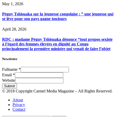
May 1, 2026
Péguy Tshisuaka sur la jeunesse congolaise : ” une jeunesse qui
se lève pour son pays gagne toujours
April 28, 2026
RDC : madame Péguy Tshisuaka dénonce “tout propos sexiste
à l’égard des femmes élevées en dignité au Congo
principalement la première ministre qui venait de faire l’objet
Newsletter
Fullname
*
Email
*
Website
Submit
© 2018 Copyright Carmel Media Magazine – All Rights Reserved.
About
Privacy
Contact