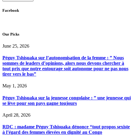
Facebook
Our Picks
June 25, 2026
Péguy Tshisuaka sur l’autonomisation de la femme : ” Nous
sommes de leaders d’opinions, alors nous devons chercher à
tout prix que notre entourage soit autonome pour ne pas nous
tirer vers le bas”
May 1, 2026
Péguy Tshisuaka sur la jeunesse congolaise : ” une jeunesse qui
se lève pour son pays gagne toujours
April 28, 2026
RDC : madame Péguy Tshisuaka dénonce “tout propos sexiste
à l’égard des femmes élevées en dignité au Congo