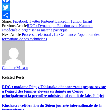
Facebook
Twitter
Share.
Facebook
Twitter
Pinterest
LinkedIn
Tumblr
Email
Share
Previous Article
RDC : Dynamique Election avec Katumbi
empêchée d’organiser sa marche pacifique
Next Article
Processus électoral : La Ceni lance l’operation des
formations de ses techniciens
Gauthier Masasu
Related
Posts
RDC : madame Péguy Tshisuaka dénonce “tout propos sexiste
à l’égard des femmes élevées en dignité au Congo
principalement la première ministre qui venait de faire l’objet
Kinshasa : célébration du 56ièm journée internationale de la
francophonie