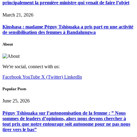
principalement la première ministre qui venait de faire l’objet
March 21, 2026
Kinshasa : madame Péguy Tshisuaka a pris part en une activité
de sensibilisation des femmes à Bandalungwa
About
We're social, connect with us:
Facebook
YouTube
X (Twitter)
LinkedIn
Popular Posts
June 25, 2026
Péguy Tshisuaka sur l’autonomisation de la femme : ” Nous
sommes de leaders d’opinions, alors nous devons chercher à
tout prix que notre entourage soit autonome pour ne pas nous
tirer vers le bas”