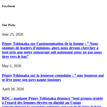
Facebook
Our Picks
June 25, 2026
Péguy Tshisuaka sur l’autonomisation de la femme : ” Nous
sommes de leaders d’opinions, alors nous devons chercher à
tout prix que notre entourage soit autonome pour ne pas nous
tirer vers le bas”
May 1, 2026
Péguy Tshisuaka sur la jeunesse congolaise : ” une jeunesse qui
se lève pour son pays gagne toujours
April 28, 2026
RDC : madame Péguy Tshisuaka dénonce “tout propos sexiste
à l’égard des femmes élevées en dignité au Congo
principalement la première ministre qui venait de faire l’objet