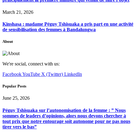
March 21, 2026
Kinshasa : madame Péguy Tshisuaka a pris part en une activité
de sensibilisation des femmes à Bandalungwa
About
We're social, connect with us:
Facebook
YouTube
X (Twitter)
LinkedIn
Popular Posts
June 25, 2026
Péguy Tshisuaka sur l’autonomisation de la femme : ” Nous
sommes de leaders d’opinions, alors nous devons chercher à
tout prix que notre entourage soit autonome pour ne pas nous
tirer vers le bas”