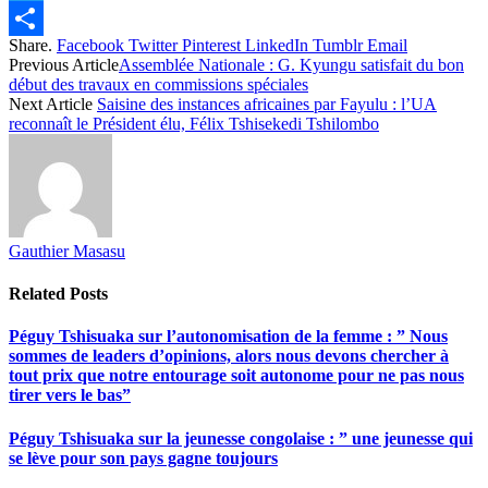
Twitter
Share.
Facebook
Twitter
Pinterest
LinkedIn
Tumblr
Email
Share
Previous Article
Assemblée Nationale : G. Kyungu satisfait du bon
début des travaux en commissions spéciales
Next Article
Saisine des instances africaines par Fayulu : l’UA
reconnaît le Président élu, Félix Tshisekedi Tshilombo
Gauthier Masasu
Related
Posts
Péguy Tshisuaka sur l’autonomisation de la femme : ” Nous
sommes de leaders d’opinions, alors nous devons chercher à
tout prix que notre entourage soit autonome pour ne pas nous
tirer vers le bas”
Péguy Tshisuaka sur la jeunesse congolaise : ” une jeunesse qui
se lève pour son pays gagne toujours