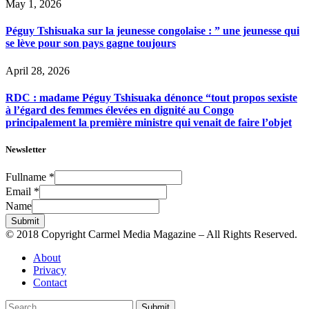
May 1, 2026
Péguy Tshisuaka sur la jeunesse congolaise : ” une jeunesse qui
se lève pour son pays gagne toujours
April 28, 2026
RDC : madame Péguy Tshisuaka dénonce “tout propos sexiste
à l’égard des femmes élevées en dignité au Congo
principalement la première ministre qui venait de faire l’objet
Newsletter
Fullname
*
Email
*
Name
Submit
© 2018 Copyright Carmel Media Magazine – All Rights Reserved.
About
Privacy
Contact
Submit