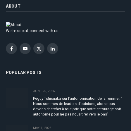
ABOUT
We're social, connect with us:
Facebook
YouTube
X
LinkedIn
(Twitter)
POPULAR POSTS
JUNE 25, 2026
Péguy Tshisuaka sur l’autonomisation de la femme : ”
Nous sommes de leaders d’opinions, alors nous
devons chercher à tout prix que notre entourage soit
autonome pour ne pas nous tirer vers le bas”
MAY 1, 2026