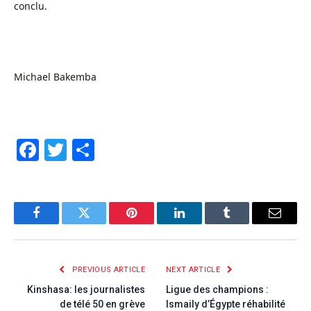
conclu.
Michael Bakemba
Facebook
Twitter
Share
Facebook
Twitter
Pinterest
LinkedIn
Tumblr
Email
PREVIOUS ARTICLE
NEXT ARTICLE
Kinshasa: les journalistes
Ligue des champions :
de télé 50 en grève
Ismaily d’Égypte réhabilité