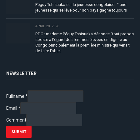
Péguy Tshisuaka sur la jeunesse congolaise : ” une
jeunesse qui se lève pour son pays gagne toujours
APRIL 28, 2026
RDC : madame Péguy Tshisuaka dénonce “tout propos
sexiste à l’égard des femmes élevées en dignité au
Congo principalement la première ministre qui venait
de faire l’objet
NEWSLETTER
Fullname
*
Email
*
Comment
SUBMIT