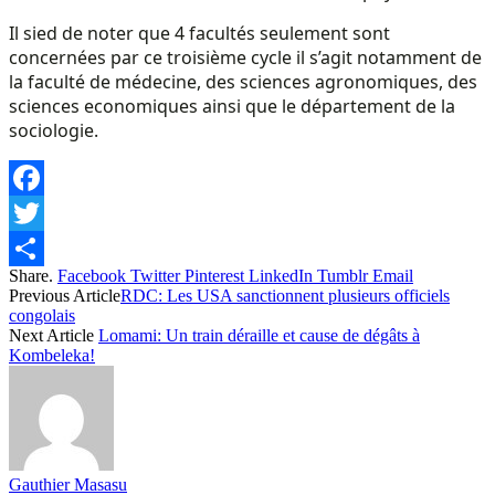
Il sied de noter que 4 facultés seulement sont
concernées par ce troisième cycle il s’agit notamment de
la faculté de médecine, des sciences agronomiques, des
sciences economiques ainsi que le département de la
sociologie.
Facebook
Twitter
Share.
Facebook
Twitter
Pinterest
LinkedIn
Tumblr
Email
Share
Previous Article
RDC: Les USA sanctionnent plusieurs officiels
congolais
Next Article
Lomami: Un train déraille et cause de dégâts à
Kombeleka!
Gauthier Masasu