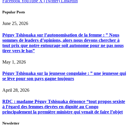
Facebook
YouTube
X (Twitter)
LinkedIn
Popular Posts
June 25, 2026
Péguy Tshisuaka sur l’autonomisation de la femme : ” Nous
sommes de leaders d’opinions, alors nous devons chercher à
tout prix que notre entourage soit autonome pour ne pas nous
tirer vers le bas”
May 1, 2026
Péguy Tshisuaka sur la jeunesse congolaise : ” une jeunesse qui
se lève pour son pays gagne toujours
April 28, 2026
RDC : madame Péguy Tshisuaka dénonce “tout propos sexiste
à l’égard des femmes élevées en dignité au Congo
principalement la première ministre qui venait de faire l’objet
Newsletter