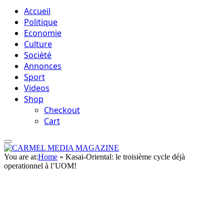
Accueil
Politique
Economie
Culture
Socièté
Annonces
Sport
Videos
Shop
Checkout
Cart
You are at:
Home
»
Kasai-Oriental: le troisième cycle déjà
operationnel à l’UOM!