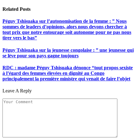
Related
Posts
Péguy Tshisuaka sur l’autonomisation de la femme : ” Nous
sommes de leaders d’opinions, alors nous devons chercher à
tout prix que notre entourage soit autonome pour ne pas nous
tirer vers le bas”
Péguy Tshisuaka sur la jeunesse congolaise : ” une jeunesse qui
se lève pour son pays gagne toujours
RDC : madame Péguy Tshisuaka dénonce “tout propos sexiste
à l’égard des femmes élevées en dignité au Congo
principalement la première ministre qui venait de faire l’objet
Leave A Reply