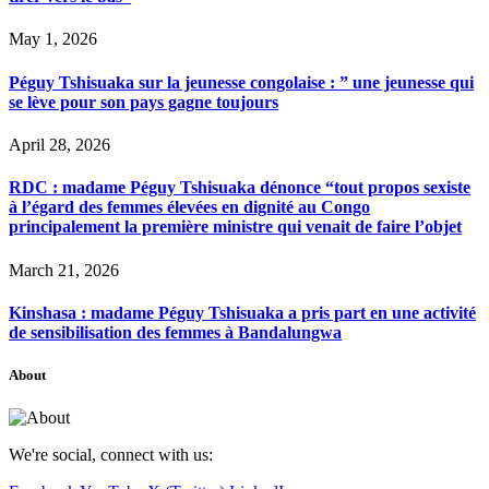
May 1, 2026
Péguy Tshisuaka sur la jeunesse congolaise : ” une jeunesse qui
se lève pour son pays gagne toujours
April 28, 2026
RDC : madame Péguy Tshisuaka dénonce “tout propos sexiste
à l’égard des femmes élevées en dignité au Congo
principalement la première ministre qui venait de faire l’objet
March 21, 2026
Kinshasa : madame Péguy Tshisuaka a pris part en une activité
de sensibilisation des femmes à Bandalungwa
About
We're social, connect with us: