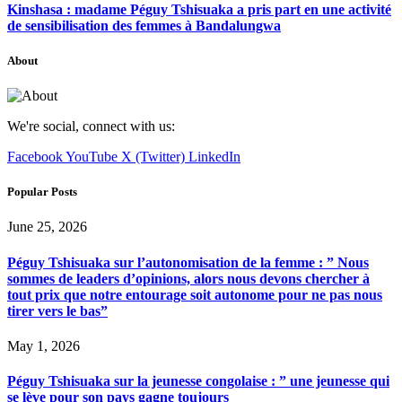
Kinshasa : madame Péguy Tshisuaka a pris part en une activité
de sensibilisation des femmes à Bandalungwa
About
We're social, connect with us:
Facebook
YouTube
X (Twitter)
LinkedIn
Popular Posts
June 25, 2026
Péguy Tshisuaka sur l’autonomisation de la femme : ” Nous
sommes de leaders d’opinions, alors nous devons chercher à
tout prix que notre entourage soit autonome pour ne pas nous
tirer vers le bas”
May 1, 2026
Péguy Tshisuaka sur la jeunesse congolaise : ” une jeunesse qui
se lève pour son pays gagne toujours