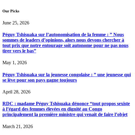
Our Picks
June 25, 2026
Péguy Tshisuaka sur l’autonomisation de la femme : ” Nous
sommes de leaders d’opinions, alors nous devons chercher à
tout prix que notre entourage soit autonome pour ne pas nous
tirer vers le bas”
May 1, 2026
Péguy Tshisuaka sur la jeunesse congolaise : ” une jeunesse qui
se lève pour son pays gagne toujours
April 28, 2026
RDC : madame Péguy Tshisuaka dénonce “tout propos sexiste
à l’égard des femmes élevées en dignité au Congo
principalement la première ministre qui venait de faire l’objet
March 21, 2026