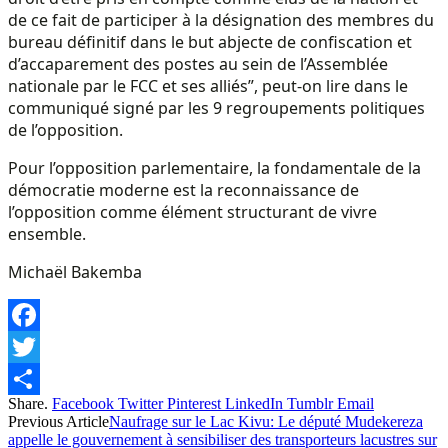
de ce fait de participer à la désignation des membres du
bureau définitif dans le but abjecte de confiscation et
d’accaparement des postes au sein de l’Assemblée
nationale par le FCC et ses alliés”, peut-on lire dans le
communiqué signé par les 9 regroupements politiques
de l’opposition.
Pour l’opposition parlementaire, la fondamentale de la
démocratie moderne est la reconnaissance de
l’opposition comme élément structurant de vivre
ensemble.
Michaël Bakemba
Facebook
Twitter
Share.
Facebook
Twitter
Pinterest
LinkedIn
Tumblr
Email
Share
Previous Article
Naufrage sur le Lac Kivu: Le député Mudekereza
appelle le gouvernement à sensibiliser des transporteurs lacustres sur