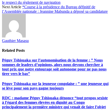
le respect du règlement de navigation
Next Article
*Course à la présidence du Bureau définitif de
l’Assemblée nationale : Jeannine Mabunda a déposé sa candidature
Gauthier Masasu
Related
Posts
Péguy Tshisuaka sur l’autonomisation de la femme : ” Nous
sommes de leaders d’opinions, alors nous devons chercher à
tout prix que notre entourage soit autonome pour ne pas nous
tirer vers le bas”
Péguy Tshisuaka sur la jeunesse congolaise : ” une jeunesse qui
se lève pour son pays gagne toujours
RDC : madame Péguy Tshisuaka dénonce “tout propos sexiste
à l’égard des femmes élevées en dignité au Congo
principalement la première ministre qui venait de faire l’objet