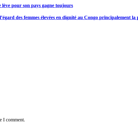
se lève pour son pays gagne toujours
gard des femmes élevées en dignité au Congo principalement la pre
me I comment.