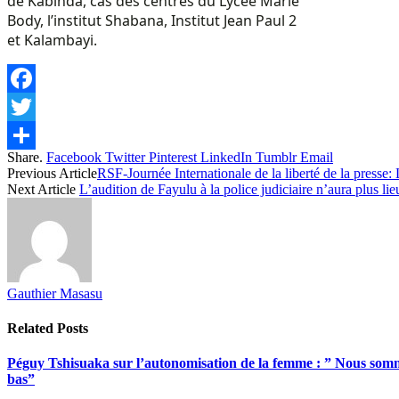
de Kabinda, cas des centres du Lycée Marie
Body, l’institut Shabana, Institut Jean Paul 2
et Kalambayi.
Facebook
Twitter
Share.
Facebook
Twitter
Pinterest
LinkedIn
Tumblr
Email
Share
Previous Article
RSF-Journée Internationale de la liberté de la presse: 
Next Article
L’audition de Fayulu à la police judiciaire n’aura plus lie
Gauthier Masasu
Related
Posts
Péguy Tshisuaka sur l’autonomisation de la femme : ” Nous somme
bas”