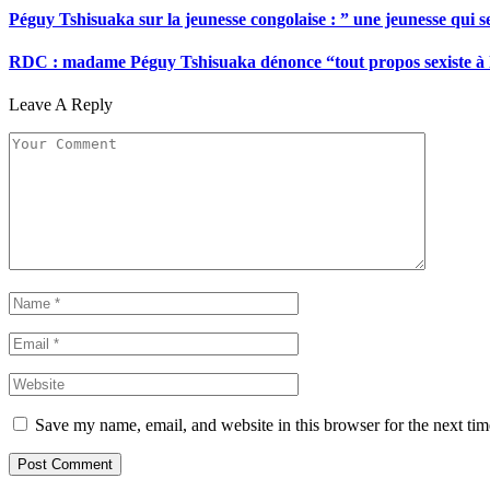
Péguy Tshisuaka sur la jeunesse congolaise : ” une jeunesse qui 
RDC : madame Péguy Tshisuaka dénonce “tout propos sexiste à l’é
Leave A Reply
Save my name, email, and website in this browser for the next ti