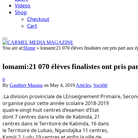
Videos
Shop
Checkout
Cart
You are at:
Home
»
lomami:21 070 élèves finalistes ont pris part aux é
lomami:21 070 élèves finalistes ont pris pa
0
By
Gauthier Masasu
on
May 4, 2019
Articles
,
Socièté
.La division provinciale de l,Enseignement Primaire, Secon
organise pour cette année scolaire 2018-2019
quatre-vingt-huit centres d’examen d’Etat
dont 7 centres dans la ville de Kabinda, 21
centres dans le Territoire de Kabinda, 16 dans
le Territoire de Lubao, Ngandajika 11 centres,
Kamiji 2, Luilu 19 centres et enfin la ville de