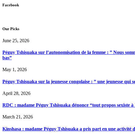
Facebook
Our Picks
June 25, 2026
Péguy Tshisuaka sur l’autonomisation de la femme : ” Nous somme
bas”
May 1, 2026
Péguy Tshisuaka sur la jeunesse congolaise : ” une jeunesse qui 
April 28, 2026
RDC : madame Péguy Tshisuaka dénonce “tout propos sexiste à l’é
March 21, 2026
Kinshasa : madame Péguy Tshisuaka a pris part en une activité 