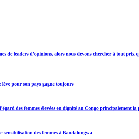
s de leaders d’opinions, alors nous devons chercher à tout prix qu
se lève pour son pays gagne toujours
gard des femmes élevées en dignité au Congo principalement la pre
de sensibilisation des femmes à Bandalungwa