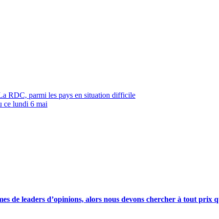
La RDC, parmi les pays en situation difficile
u ce lundi 6 mai
s de leaders d’opinions, alors nous devons chercher à tout prix qu