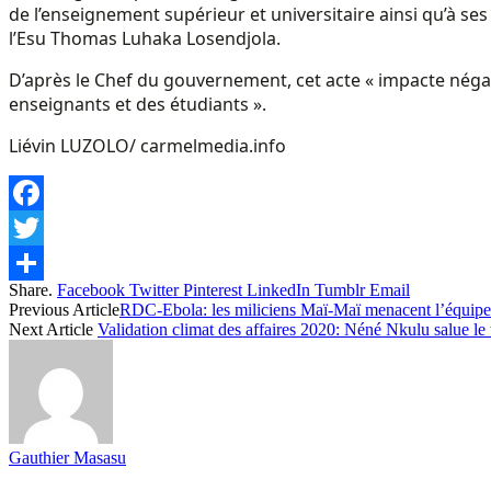
de l’enseignement supérieur et universitaire ainsi qu’à ses
l’Esu Thomas Luhaka Losendjola.
D’après le Chef du gouvernement, cet acte « impacte néga
enseignants et des étudiants ».
Liévin LUZOLO/ carmelmedia.info
Facebook
Twitter
Share.
Facebook
Twitter
Pinterest
LinkedIn
Tumblr
Email
Share
Previous Article
RDC-Ebola: les miliciens Maï-Maï menacent l’équipe
Next Article
Validation climat des affaires 2020: Néné Nkulu salue le 
Gauthier Masasu