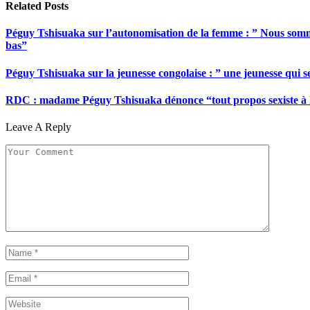
Related
Posts
Péguy Tshisuaka sur l’autonomisation de la femme : ” Nous somme
bas”
Péguy Tshisuaka sur la jeunesse congolaise : ” une jeunesse qui 
RDC : madame Péguy Tshisuaka dénonce “tout propos sexiste à l’é
Leave A Reply