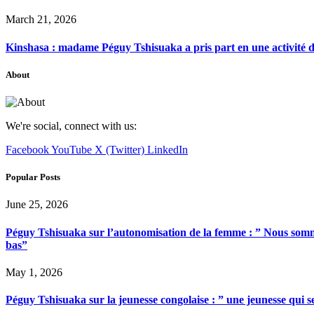
March 21, 2026
Kinshasa : madame Péguy Tshisuaka a pris part en une activité 
About
We're social, connect with us:
Facebook
YouTube
X (Twitter)
LinkedIn
Popular Posts
June 25, 2026
Péguy Tshisuaka sur l’autonomisation de la femme : ” Nous somme
bas”
May 1, 2026
Péguy Tshisuaka sur la jeunesse congolaise : ” une jeunesse qui 