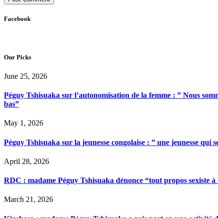
Facebook
Our Picks
June 25, 2026
Péguy Tshisuaka sur l’autonomisation de la femme : ” Nous somme
bas”
May 1, 2026
Péguy Tshisuaka sur la jeunesse congolaise : ” une jeunesse qui 
April 28, 2026
RDC : madame Péguy Tshisuaka dénonce “tout propos sexiste à l’é
March 21, 2026