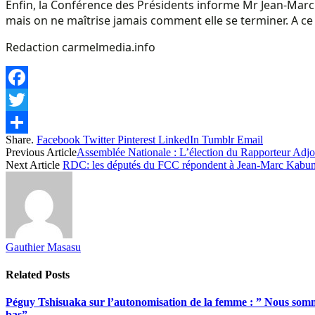
Enfin, la Conférence des Présidents informe Mr Jean-Mar
mais on ne maîtrise jamais comment elle se terminer. A ce
Redaction carmelmedia.info
Facebook
Twitter
Share.
Facebook
Twitter
Pinterest
LinkedIn
Tumblr
Email
Share
Previous Article
Assemblée Nationale : L’élection du Rapporteur Adjo
Next Article
RDC: les députés du FCC répondent à Jean-Marc Kabun
Gauthier Masasu
Related
Posts
Péguy Tshisuaka sur l’autonomisation de la femme : ” Nous somme
bas”