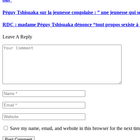
Péguy Tshisuaka sur la jeunesse congolaise : ” une jeunesse qui 
RDC : madame Péguy Tshisuaka dénonce “tout propos sexiste à l’é
Leave A Reply
Save my name, email, and website in this browser for the next ti