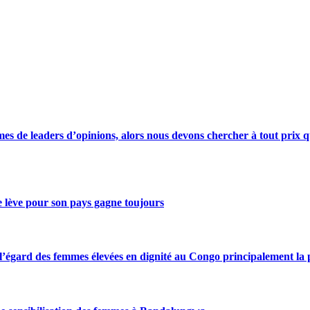
s de leaders d’opinions, alors nous devons chercher à tout prix qu
se lève pour son pays gagne toujours
gard des femmes élevées en dignité au Congo principalement la pre