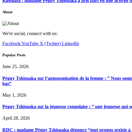
Kinshasa : madame Péguy Tshisuaka a pris part en une activité 
About
We're social, connect with us:
Facebook
YouTube
X (Twitter)
LinkedIn
Popular Posts
June 25, 2026
Péguy Tshisuaka sur l’autonomisation de la femme : ” Nous somme
bas”
May 1, 2026
Péguy Tshisuaka sur la jeunesse congolaise : ” une jeunesse qui 
April 28, 2026
RDC : madame Péguy Tshisuaka dénonce “tout propos sexiste à l’é