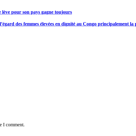
se lève pour son pays gagne toujours
gard des femmes élevées en dignité au Congo principalement la pre
me I comment.