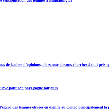
de sensibilisation des femmes à Bandalungwa
s de leaders d’opinions, alors nous devons chercher à tout prix qu
se lève pour son pays gagne toujours
gard des femmes élevées en dignité au Congo principalement la pre