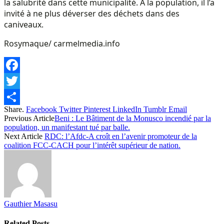
la salubrité dans cette municipalité. A la population, il l’a
invité à ne plus déverser des déchets dans des
caniveaux.
Rosymaque/ carmelmedia.info
Facebook
Twitter
Share.
Facebook
Twitter
Pinterest
LinkedIn
Tumblr
Email
Share
Previous Article
Beni : Le Bâtiment de la Monusco incendié par la
population, un manifestant tué par balle.
Next Article
RDC: l’Afdc-A croît en l’avenir promoteur de la
coalition FCC-CACH pour l’intérêt supérieur de nation.
Gauthier Masasu
Related
Posts