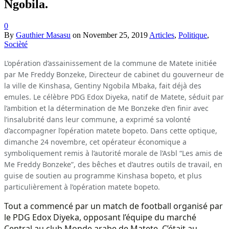
Ngobila.
0
By
Gauthier Masasu
on
November 25, 2019
Articles
,
Politique
,
Socièté
L’opération d’assainissement de la commune de Matete initiée
par Me Freddy Bonzeke, Directeur de cabinet du gouverneur de
la ville de Kinshasa, Gentiny Ngobila Mbaka, fait déjà des
emules. Le célèbre PDG Edox Diyeka, natif de Matete, séduit par
l’ambition et la détermination de Me Bonzeke d’en finir avec
l’insalubrité dans leur commune, a exprimé sa volonté
d’accompagner l’opération matete bopeto. Dans cette optique,
dimanche 24 novembre, cet opérateur économique a
symboliquement remis à l’autorité morale de l’Asbl “Les amis de
Me Freddy Bonzeke”, des bêches et d’autres outils de travail, en
guise de soutien au programme Kinshasa bopeto, et plus
particulièrement à l’opération matete bopeto.
Tout a commencé par un match de football organisé par
le PDG Edox Diyeka, opposant l’équipe du marché
Central au club Monde arabe de Matete. C’était au