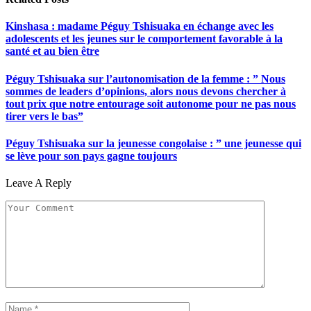
Kinshasa : madame Péguy Tshisuaka en échange avec les
adolescents et les jeunes sur le comportement favorable à la
santé et au bien être
Péguy Tshisuaka sur l’autonomisation de la femme : ” Nous
sommes de leaders d’opinions, alors nous devons chercher à
tout prix que notre entourage soit autonome pour ne pas nous
tirer vers le bas”
Péguy Tshisuaka sur la jeunesse congolaise : ” une jeunesse qui
se lève pour son pays gagne toujours
Leave A Reply