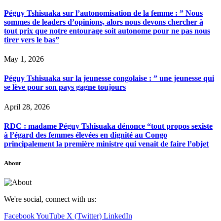
Péguy Tshisuaka sur l’autonomisation de la femme : ” Nous
sommes de leaders d’opinions, alors nous devons chercher à
tout prix que notre entourage soit autonome pour ne pas nous
tirer vers le bas”
May 1, 2026
Péguy Tshisuaka sur la jeunesse congolaise : ” une jeunesse qui
se lève pour son pays gagne toujours
April 28, 2026
RDC : madame Péguy Tshisuaka dénonce “tout propos sexiste
à l’égard des femmes élevées en dignité au Congo
principalement la première ministre qui venait de faire l’objet
About
We're social, connect with us:
Facebook
YouTube
X (Twitter)
LinkedIn