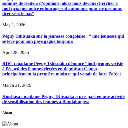
sommes de leaders d’opinions, alors nous devons chercher à
tout prix que notre entourage soit autonome pour ne pas nous
tirer vers le bas”
May 1, 2026
Péguy Tshisuaka sur la jeunesse congolaise : ” une jeunesse qui
se lève pour son pays gagne toujours
April 28, 2026
RDC : madame Péguy Tshisuaka dénonce “tout propos sexiste
à l’égard des femmes élevées en dignité au Congo
principalement la première ministre qui venait de faire l’objet
March 21, 2026
Kinshasa : madame Péguy Tshisuaka a pris part en une activité
de sensibilisation des femmes à Bandalungwa
About