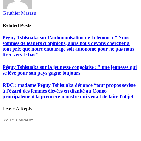
Gauthier Masasu
Related
Posts
Péguy Tshisuaka sur l’autonomisation de la femme : ” Nous
sommes de leaders d’opinions, alors nous devons chercher à
tout prix que notre entourage soit autonome pour ne pas nous
tirer vers le bas”
Péguy Tshisuaka sur la jeunesse congolaise : ” une jeunesse qui
se lève pour son pays gagne toujours
RDC : madame Péguy Tshisuaka dénonce “tout propos sexiste
à l’égard des femmes élevées en dignité au Congo
principalement la première ministre qui venait de faire l’objet
Leave A Reply