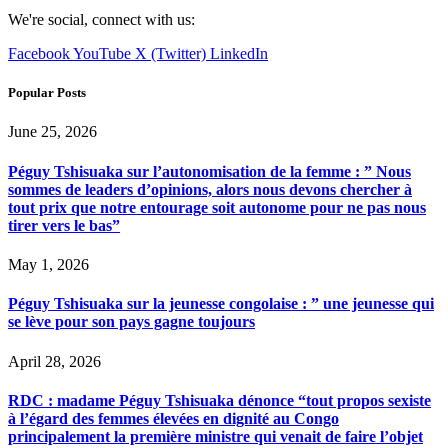
We're social, connect with us:
Facebook
YouTube
X (Twitter)
LinkedIn
Popular Posts
June 25, 2026
Péguy Tshisuaka sur l’autonomisation de la femme : ” Nous
sommes de leaders d’opinions, alors nous devons chercher à
tout prix que notre entourage soit autonome pour ne pas nous
tirer vers le bas”
May 1, 2026
Péguy Tshisuaka sur la jeunesse congolaise : ” une jeunesse qui
se lève pour son pays gagne toujours
April 28, 2026
RDC : madame Péguy Tshisuaka dénonce “tout propos sexiste
à l’égard des femmes élevées en dignité au Congo
principalement la première ministre qui venait de faire l’objet