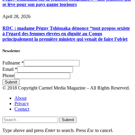
se lève pour son pays gagne toujours
April 28, 2026
RDC : madame Péguy Tshisuaka dénonce “tout propos sexiste
à l’égard des femmes élevées en dignité au Congo
principalement la première ministre qui venait de faire l’objet
Newsletter
Fullname
*
Email
*
Phone
Submit
© 2018 Copyright Carmel Media Magazine – All Rights Reserved.
About
Privacy
Contact
Submit
Type above and press
Enter
to search. Press
Esc
to cancel.