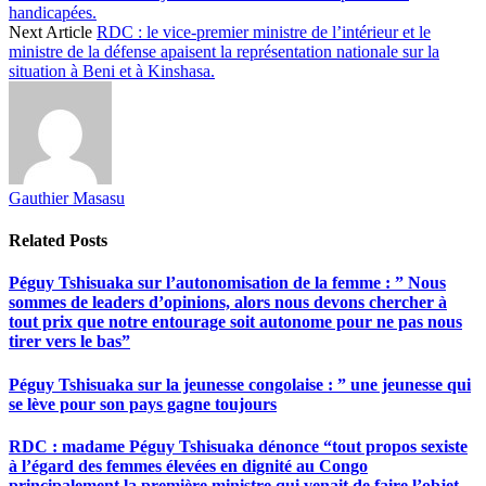
handicapées.
Next Article
RDC : le vice-premier ministre de l’intérieur et le
ministre de la défense apaisent la représentation nationale sur la
situation à Beni et à Kinshasa.
Gauthier Masasu
Related
Posts
Péguy Tshisuaka sur l’autonomisation de la femme : ” Nous
sommes de leaders d’opinions, alors nous devons chercher à
tout prix que notre entourage soit autonome pour ne pas nous
tirer vers le bas”
Péguy Tshisuaka sur la jeunesse congolaise : ” une jeunesse qui
se lève pour son pays gagne toujours
RDC : madame Péguy Tshisuaka dénonce “tout propos sexiste
à l’égard des femmes élevées en dignité au Congo
principalement la première ministre qui venait de faire l’objet