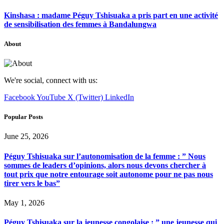
Kinshasa : madame Péguy Tshisuaka a pris part en une activité
de sensibilisation des femmes à Bandalungwa
About
We're social, connect with us:
Facebook
YouTube
X (Twitter)
LinkedIn
Popular Posts
June 25, 2026
Péguy Tshisuaka sur l’autonomisation de la femme : ” Nous
sommes de leaders d’opinions, alors nous devons chercher à
tout prix que notre entourage soit autonome pour ne pas nous
tirer vers le bas”
May 1, 2026
Péguy Tshisuaka sur la jeunesse congolaise : ” une jeunesse qui