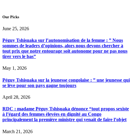
Our Picks
June 25, 2026
Péguy Tshisuaka sur l’autonomisation de la femme : ” Nous
sommes de leaders d’opinions, alors nous devons chercher à
tout prix que notre entourage soit autonome pour ne pas nous
tirer vers le bas”
May 1, 2026
Péguy Tshisuaka sur la jeunesse congolaise : ” une jeunesse qui
se lève pour son pays gagne toujours
April 28, 2026
RDC : madame Péguy Tshisuaka dénonce “tout propos sexiste
à l’égard des femmes élevées en dignité au Congo
principalement la première ministre qui venait de faire l’objet
March 21, 2026