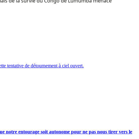
ngolais de la survie du Congo de Lumumba menacé
te tentative de détournement à ciel ouvert.
e notre entourage soit autonome pour ne pas nous tirer vers le