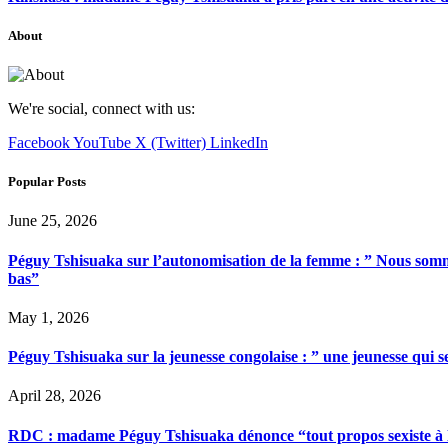
About
We're social, connect with us:
Facebook
YouTube
X (Twitter)
LinkedIn
Popular Posts
June 25, 2026
Péguy Tshisuaka sur l’autonomisation de la femme : ” Nous somme
bas”
May 1, 2026
Péguy Tshisuaka sur la jeunesse congolaise : ” une jeunesse qui 
April 28, 2026
RDC : madame Péguy Tshisuaka dénonce “tout propos sexiste à l’é