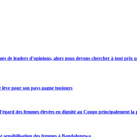
s de leaders d’opinions, alors nous devons chercher à tout prix qu
se lève pour son pays gagne toujours
gard des femmes élevées en dignité au Congo principalement la pre
de sensibilisation des femmes à Bandalungwa