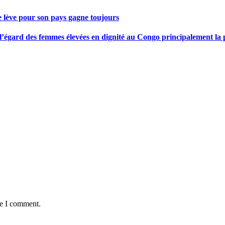
se lève pour son pays gagne toujours
gard des femmes élevées en dignité au Congo principalement la pre
me I comment.