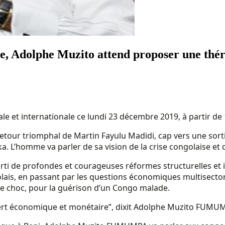
e, Adolphe Muzito attend proposer une thér
e et internationale ce lundi 23 décembre 2019, à partir de
u retour triomphal de Martin Fayulu Madidi, cap vers une s
a. L’homme va parler de sa vision de la crise congolaise et
orti de profondes et courageuses réformes structurelles et in
olais, en passant par les questions économiques multisectori
e choc, pour la guérison d’un Congo malade.
sert économique et monétaire”, dixit Adolphe Muzito FUMU