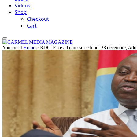
Videos
Shop
Checkout
Cart
You are at:
Home
»
RDC: Face à la presse ce lundi 23 décembre, Adol