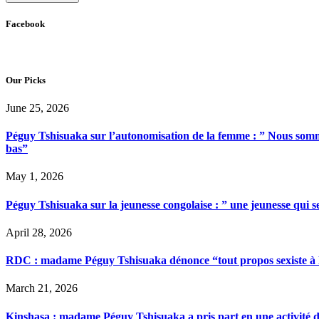
Facebook
Our Picks
June 25, 2026
Péguy Tshisuaka sur l’autonomisation de la femme : ” Nous somme
bas”
May 1, 2026
Péguy Tshisuaka sur la jeunesse congolaise : ” une jeunesse qui 
April 28, 2026
RDC : madame Péguy Tshisuaka dénonce “tout propos sexiste à l’é
March 21, 2026
Kinshasa : madame Péguy Tshisuaka a pris part en une activité 