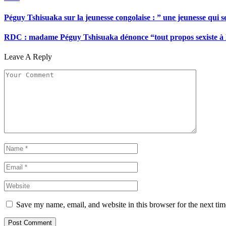
Péguy Tshisuaka sur la jeunesse congolaise : ” une jeunesse qui 
RDC : madame Péguy Tshisuaka dénonce “tout propos sexiste à l’é
Leave A Reply
Save my name, email, and website in this browser for the next ti