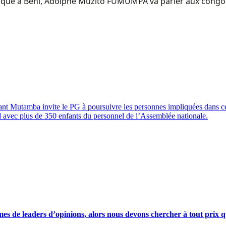
ymétrique à Beni, Adolphe Muzito FUMUMPA va parler aux co
tant Mutamba invite le PG à poursuivre les personnes impliquées dans cet
 avec plus de 350 enfants du personnel de l’Assemblée nationale.
s de leaders d’opinions, alors nous devons chercher à tout prix qu