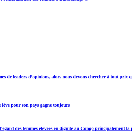
s de leaders d’opinions, alors nous devons chercher à tout prix qu
se lève pour son pays gagne toujours
gard des femmes élevées en dignité au Congo principalement la pre