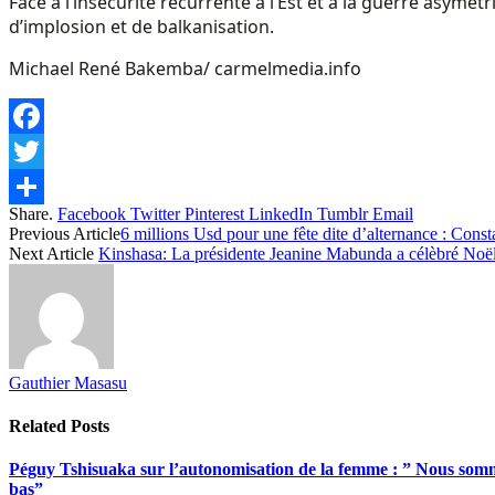
Face à l’insécurité récurrente à l’Est et à la guerre as
d’implosion et de balkanisation.
Michael René Bakemba/ carmelmedia.info
Facebook
Twitter
Share.
Facebook
Twitter
Pinterest
LinkedIn
Tumblr
Email
Share
Previous Article
6 millions Usd pour une fête dite d’alternance : Cons
Next Article
Kinshasa: La présidente Jeanine Mabunda a célèbré Noël
Gauthier Masasu
Related
Posts
Péguy Tshisuaka sur l’autonomisation de la femme : ” Nous somme
bas”