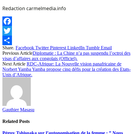
Redaction carmelmedia.info
Facebook
Twitter
Share.
Facebook
Twitter
Pinterest
LinkedIn
Tumblr
Email
Share
Previous Article
Diplomatie : La Chine n’a pas suspendu l’octroi des
visas d’affaires aux congolais (Officiel).
Next Article
RDC-Afrique: La Nouvelle vision panafricaine de
Norbert Yamba Yamba propose cinq défis pour la création des Etats-
Unis d’Afrique.
Gauthier Masasu
Related
Posts
Péguy Tshisuaka sur l’autonomisation de la femme : ” Nous