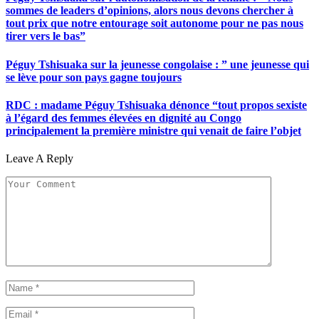
sommes de leaders d’opinions, alors nous devons chercher à
tout prix que notre entourage soit autonome pour ne pas nous
tirer vers le bas”
Péguy Tshisuaka sur la jeunesse congolaise : ” une jeunesse qui
se lève pour son pays gagne toujours
RDC : madame Péguy Tshisuaka dénonce “tout propos sexiste
à l’égard des femmes élevées en dignité au Congo
principalement la première ministre qui venait de faire l’objet
Leave A Reply