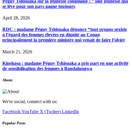
Péguy Tshisuaka sur la jeunesse congolaise : ” une jeunesse qui
se lève pour son pays gagne toujours
April 28, 2026
RDC : madame Péguy Tshisuaka dénonce “tout propos sexiste
à l’égard des femmes élevées en dignité au Congo
principalement la première ministre qui venait de faire l’objet
March 21, 2026
Kinshasa : madame Péguy Tshisuaka a pris part en une activité
de sensibilisation des femmes à Bandalungwa
About
We're social, connect with us:
Facebook
YouTube
X (Twitter)
LinkedIn
Popular Posts