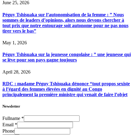
June 25, 2026
Péguy Tshisuaka sur l’autonomisation de la femme : ” Nous
sommes de leaders d’opinions, alors nous devons chercher à
tout prix que notre entourage soit autonome pour ne pas nous
tirer vers le bas”
May 1, 2026
Péguy Tshisuaka sur la jeunesse congolaise : ” une jeunesse qui
se lève pour son pays gagne toujours
April 28, 2026
RDC : madame Péguy Tshisuaka dénonce “tout propos sexiste
à l’égard des femmes élevées en dignité au Congo
principalement la première ministre qui venait de faire l’objet
Newsletter
Fullname
*
Email
*
Phone