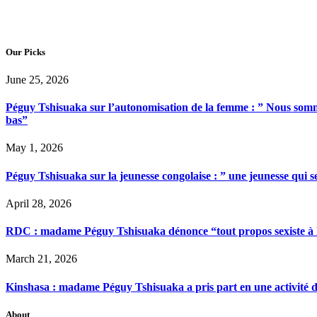
Our Picks
June 25, 2026
Péguy Tshisuaka sur l’autonomisation de la femme : ” Nous somme
bas”
May 1, 2026
Péguy Tshisuaka sur la jeunesse congolaise : ” une jeunesse qui 
April 28, 2026
RDC : madame Péguy Tshisuaka dénonce “tout propos sexiste à l’é
March 21, 2026
Kinshasa : madame Péguy Tshisuaka a pris part en une activité 
About