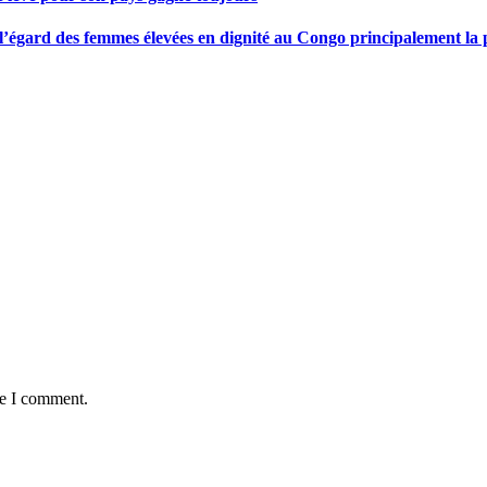
gard des femmes élevées en dignité au Congo principalement la pre
me I comment.