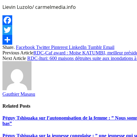
Lievin Luzolo/ carmelmedia.info
Facebook
Twitter
Share.
Facebook
Twitter
Pinterest
LinkedIn
Tumblr
Email
Share
Previous Article
RDC-Caf award : Moïse KATUMBI, meilleur présiden
Next Article
RDC-Ituri: 600 maisons détruites suite aux inondations 
Gauthier Masasu
Related
Posts
Péguy Tshisuaka sur l’autonomisation de la femme : ” Nous somme
bas”
Péguy Tshisuaka sur la jeunesse congolaise : ” une jeunesse qui 