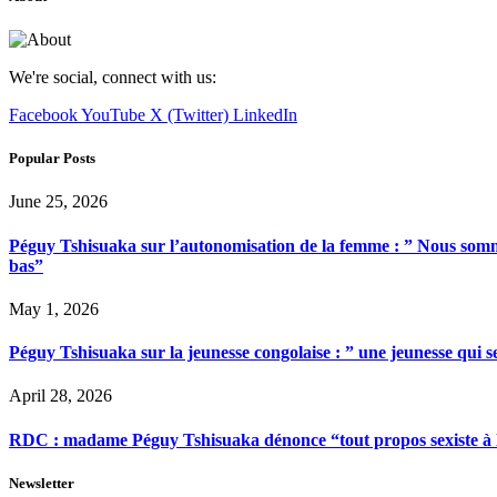
We're social, connect with us:
Facebook
YouTube
X (Twitter)
LinkedIn
Popular Posts
June 25, 2026
Péguy Tshisuaka sur l’autonomisation de la femme : ” Nous somme
bas”
May 1, 2026
Péguy Tshisuaka sur la jeunesse congolaise : ” une jeunesse qui 
April 28, 2026
RDC : madame Péguy Tshisuaka dénonce “tout propos sexiste à l’é
Newsletter