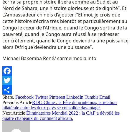
écrira sa propre histoire il sera comme au Sud et au
Nord de Sahara, une histoire glorieuse et de dignité”. Et
L’Ambassadeur chinois d’ajouter :”Et moi, je crois que
cette histoire s’écrira très bientôt et particulièrement au
Congo le cœur de l’Afrique, quand le Congo sortira de la
pauvreté, quand le Congo aura réussi à se redresser
concrètement, quand le Congo deviendra une puissance,
alors l’Afrique deviendra une puissance”.
Michael Bakemba René/ carmelmedia.info
Facebook
Twitter
Share.
Facebook
Twitter
Pinterest
LinkedIn
Tumblr
Email
Share
Previous Article
RDC-Chine : la Fête du printemps, la relation
bilatérale entre les deux pays se consolide davantage.
Next Article
Éliminatoires Mondial 2022 : la CAF a dévoilé les
quatre chapeaux du continent africain.