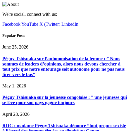
We're social, connect with us:
Facebook
YouTube
X (Twitter)
LinkedIn
Popular Posts
June 25, 2026
Péguy Tshisuaka sur l’autonomisation de la femme : ” Nous
sommes de leaders d’opinions, alors nous devons chercher à
tout prix que notre entourage soit autonome pour ne pas nous
tirer vers le bas”
May 1, 2026
Péguy Tshisuaka sur la jeunesse congolaise : ” une jeunesse qui
se lève pour son pays gagne toujours
April 28, 2026
RDC : madame Péguy Tshisuaka dénonce “tout propos sexiste
à l’égard des femmes élevées en dignité au Congo