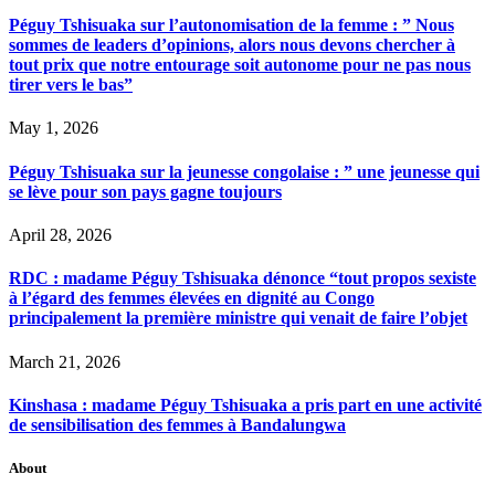
Péguy Tshisuaka sur l’autonomisation de la femme : ” Nous
sommes de leaders d’opinions, alors nous devons chercher à
tout prix que notre entourage soit autonome pour ne pas nous
tirer vers le bas”
May 1, 2026
Péguy Tshisuaka sur la jeunesse congolaise : ” une jeunesse qui
se lève pour son pays gagne toujours
April 28, 2026
RDC : madame Péguy Tshisuaka dénonce “tout propos sexiste
à l’égard des femmes élevées en dignité au Congo
principalement la première ministre qui venait de faire l’objet
March 21, 2026
Kinshasa : madame Péguy Tshisuaka a pris part en une activité
de sensibilisation des femmes à Bandalungwa
About