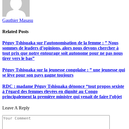
Gauthier Masasu
Related
Posts
Péguy Tshisuaka sur l’autonomisation de la femme : ” Nous
sommes de leaders d’opinions, alors nous devons chercher à
tout prix que notre entourage soit autonome pour ne pas nous
tirer vers le bas”
Péguy Tshisuaka sur la jeunesse congolaise : ” une jeunesse qui
se lève pour son pays gagne toujours
RDC : madame Péguy Tshisuaka dénonce “tout propos sexiste
à l’égard des femmes élevées en dignité au Congo
principalement la première ministre qui venait de faire l’objet
Leave A Reply