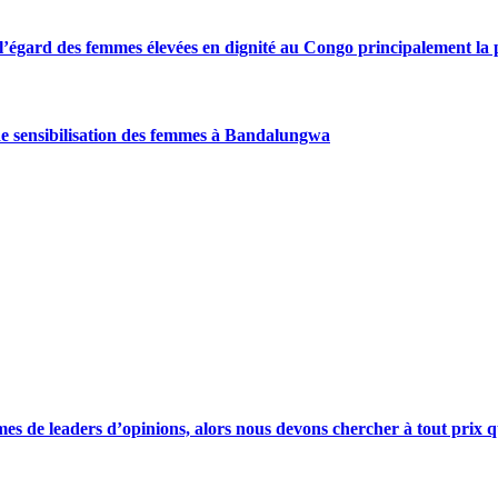
gard des femmes élevées en dignité au Congo principalement la pre
de sensibilisation des femmes à Bandalungwa
s de leaders d’opinions, alors nous devons chercher à tout prix qu