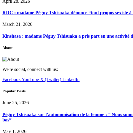
April 28, 2026
RDC : madame Péguy Tshisuaka dénonce “tout propos sexiste à l’é
March 21, 2026
Kinshasa : madame Péguy Tshisuaka a pris part en une activité 
About
We're social, connect with us:
Facebook
YouTube
X (Twitter)
LinkedIn
Popular Posts
June 25, 2026
Péguy Tshisuaka sur l’autonomisation de la femme : ” Nous somme
bas”
May 1, 2026