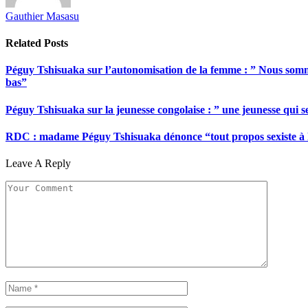
Gauthier Masasu
Related
Posts
Péguy Tshisuaka sur l’autonomisation de la femme : ” Nous somme
bas”
Péguy Tshisuaka sur la jeunesse congolaise : ” une jeunesse qui 
RDC : madame Péguy Tshisuaka dénonce “tout propos sexiste à l’é
Leave A Reply