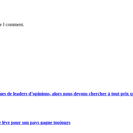
me I comment.
s de leaders d’opinions, alors nous devons chercher à tout prix qu
se lève pour son pays gagne toujours