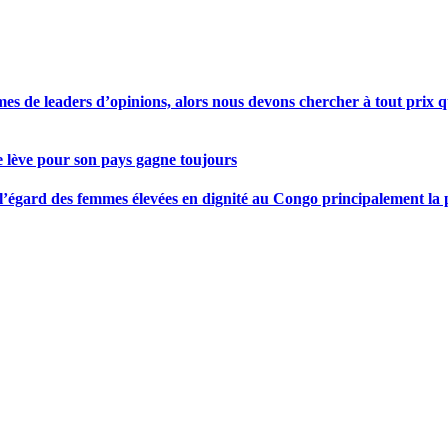
s de leaders d’opinions, alors nous devons chercher à tout prix qu
se lève pour son pays gagne toujours
gard des femmes élevées en dignité au Congo principalement la pre