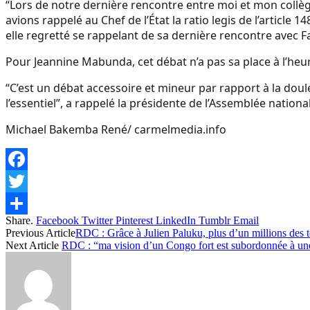
“Lors de notre dernière rencontre entre moi et mon collègue 
avions rappelé au Chef de l’État la ratio legis de l’article
elle regretté se rappelant de sa dernière rencontre avec Fa
Pour Jeannine Mabunda, cet débat n’a pas sa place à l’heure
“C’est un débat accessoire et mineur par rapport à la doule
l’essentiel”, a rappelé la présidente de l’Assemblée nationa
Michael Bakemba René/ carmelmedia.info
Facebook
Twitter
Share.
Facebook
Twitter
Pinterest
LinkedIn
Tumblr
Email
Share
Previous Article
RDC : Grâce à Julien Paluku, plus d’un millions des t
Next Article
RDC : “ma vision d’un Congo fort est subordonnée à une