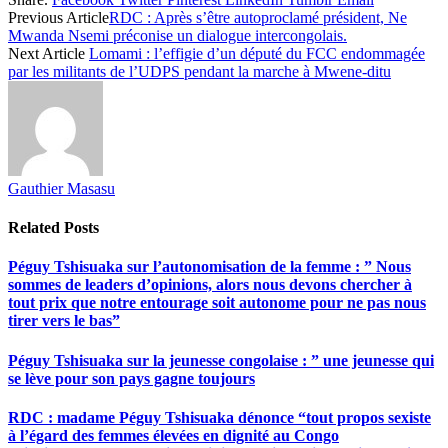
Share
Previous Article
RDC : Après s’être autoproclamé président, Ne
Mwanda Nsemi préconise un dialogue intercongolais.
Next Article
Lomami : l’effigie d’un député du FCC endommagée
par les militants de l’UDPS pendant la marche à Mwene-ditu
Gauthier Masasu
Related
Posts
Péguy Tshisuaka sur l’autonomisation de la femme : ” Nous
sommes de leaders d’opinions, alors nous devons chercher à
tout prix que notre entourage soit autonome pour ne pas nous
tirer vers le bas”
Péguy Tshisuaka sur la jeunesse congolaise : ” une jeunesse qui
se lève pour son pays gagne toujours
RDC : madame Péguy Tshisuaka dénonce “tout propos sexiste
à l’égard des femmes élevées en dignité au Congo