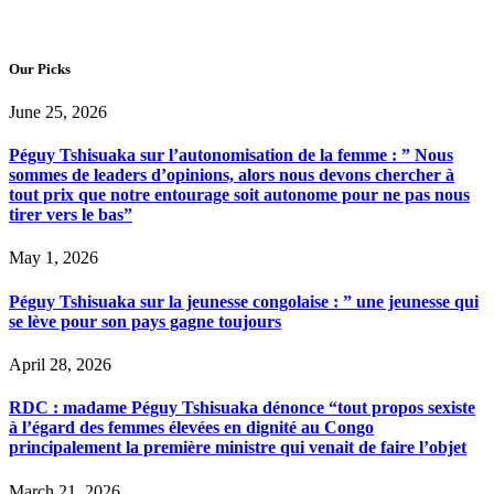
Our Picks
June 25, 2026
Péguy Tshisuaka sur l’autonomisation de la femme : ” Nous
sommes de leaders d’opinions, alors nous devons chercher à
tout prix que notre entourage soit autonome pour ne pas nous
tirer vers le bas”
May 1, 2026
Péguy Tshisuaka sur la jeunesse congolaise : ” une jeunesse qui
se lève pour son pays gagne toujours
April 28, 2026
RDC : madame Péguy Tshisuaka dénonce “tout propos sexiste
à l’égard des femmes élevées en dignité au Congo
principalement la première ministre qui venait de faire l’objet
March 21, 2026