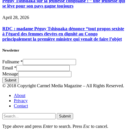
Péguy Tshisuaka sur la jeunesse congolaise : ” une jeunesse qui
se lève pour son pays gagne toujours
April 28, 2026
RDC : madame Péguy Tshisuaka dénonce “tout propos sexiste
à l’égard des femmes élevées en dignité au Congo
principalement la première ministre qui venait de faire l’objet
Newsletter
Fullname
*
Email
*
Message
Submit
© 2018 Copyright Carmel Media Magazine – All Rights Reserved.
About
Privacy
Contact
Submit
Type above and press
Enter
to search. Press
Esc
to cancel.