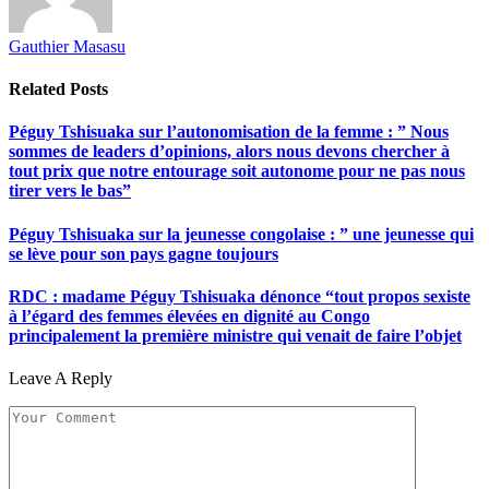
Gauthier Masasu
Related
Posts
Péguy Tshisuaka sur l’autonomisation de la femme : ” Nous
sommes de leaders d’opinions, alors nous devons chercher à
tout prix que notre entourage soit autonome pour ne pas nous
tirer vers le bas”
Péguy Tshisuaka sur la jeunesse congolaise : ” une jeunesse qui
se lève pour son pays gagne toujours
RDC : madame Péguy Tshisuaka dénonce “tout propos sexiste
à l’égard des femmes élevées en dignité au Congo
principalement la première ministre qui venait de faire l’objet
Leave A Reply