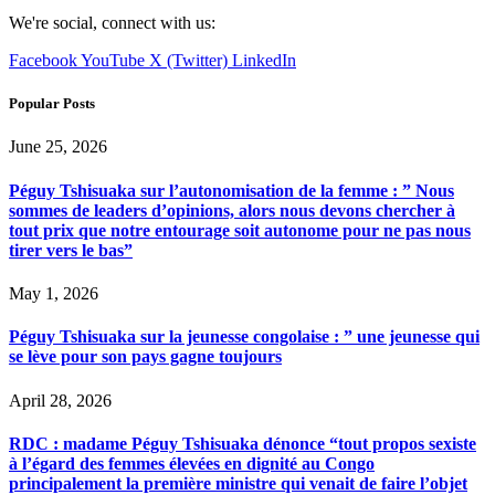
We're social, connect with us:
Facebook
YouTube
X (Twitter)
LinkedIn
Popular Posts
June 25, 2026
Péguy Tshisuaka sur l’autonomisation de la femme : ” Nous
sommes de leaders d’opinions, alors nous devons chercher à
tout prix que notre entourage soit autonome pour ne pas nous
tirer vers le bas”
May 1, 2026
Péguy Tshisuaka sur la jeunesse congolaise : ” une jeunesse qui
se lève pour son pays gagne toujours
April 28, 2026
RDC : madame Péguy Tshisuaka dénonce “tout propos sexiste
à l’égard des femmes élevées en dignité au Congo
principalement la première ministre qui venait de faire l’objet