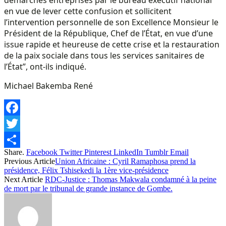
en vue de lever cette confusion et sollicitent
l’intervention personnelle de son Excellence Monsieur le
Président de la République, Chef de l’État, en vue d’une
issue rapide et heureuse de cette crise et la restauration
de la paix sociale dans tous les services sanitaires de
l’État”, ont-ils indiqué.
Michael Bakemba René
Facebook
Twitter
Share.
Facebook
Twitter
Pinterest
LinkedIn
Tumblr
Email
Share
Previous Article
Union Africaine : Cyril Ramaphosa prend la
présidence, Félix Tshisekedi la 1ère vice-présidence
Next Article
RDC-Justice : Thomas Makwala condamné à la peine
de mort par le tribunal de grande instance de Gombe.