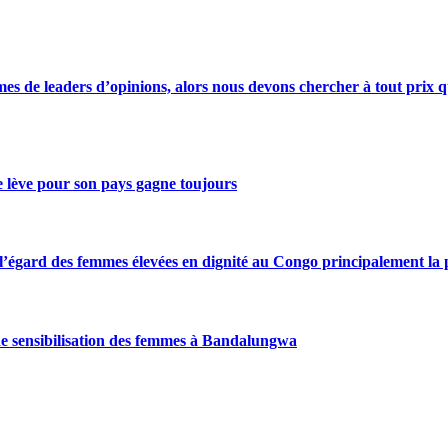
s de leaders d’opinions, alors nous devons chercher à tout prix qu
se lève pour son pays gagne toujours
gard des femmes élevées en dignité au Congo principalement la pre
de sensibilisation des femmes à Bandalungwa