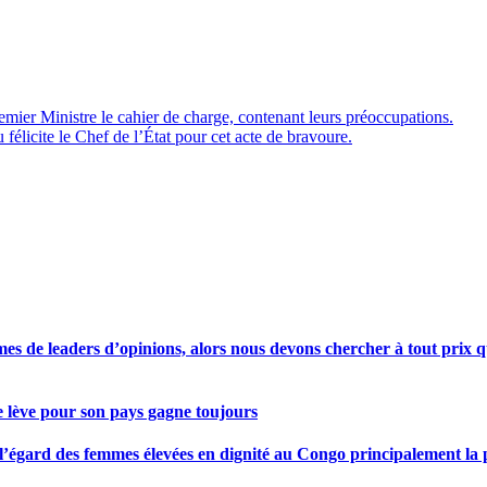
er Ministre le cahier de charge, contenant leurs préoccupations.
licite le Chef de l’État pour cet acte de bravoure.
s de leaders d’opinions, alors nous devons chercher à tout prix qu
se lève pour son pays gagne toujours
gard des femmes élevées en dignité au Congo principalement la pre