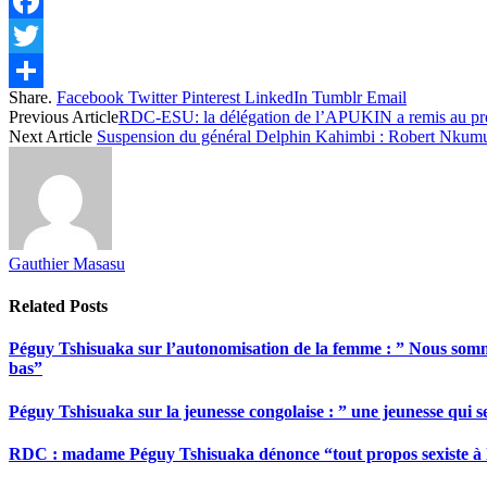
Facebook
Twitter
Share.
Facebook
Twitter
Pinterest
LinkedIn
Tumblr
Email
Share
Previous Article
RDC-ESU: la délégation de l’APUKIN a remis au premi
Next Article
Suspension du général Delphin Kahimbi : Robert Nkumu fé
Gauthier Masasu
Related
Posts
Péguy Tshisuaka sur l’autonomisation de la femme : ” Nous somme
bas”
Péguy Tshisuaka sur la jeunesse congolaise : ” une jeunesse qui 
RDC : madame Péguy Tshisuaka dénonce “tout propos sexiste à l’é