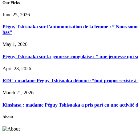
Our Picks
June 25, 2026
Péguy Tshisuaka sur l’autonomisation de la femme : ” Nous somme
bas”
May 1, 2026
Péguy Tshisuaka sur la jeunesse congolaise : ” une jeunesse qui 
April 28, 2026
RDC : madame Péguy Tshisuaka dénonce “tout propos sexiste à l’é
March 21, 2026
Kinshasa : madame Péguy Tshisuaka a pris part en une activité 
About