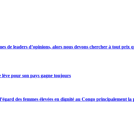
s de leaders d’opinions, alors nous devons chercher à tout prix qu
se lève pour son pays gagne toujours
gard des femmes élevées en dignité au Congo principalement la pre