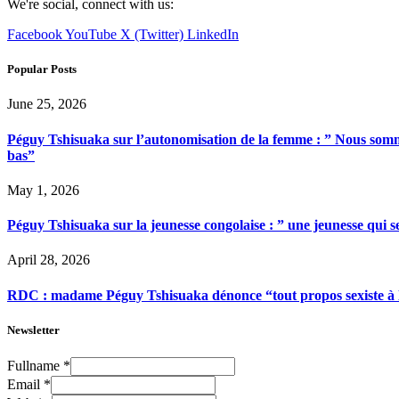
We're social, connect with us:
Facebook
YouTube
X (Twitter)
LinkedIn
Popular Posts
June 25, 2026
Péguy Tshisuaka sur l’autonomisation de la femme : ” Nous somme
bas”
May 1, 2026
Péguy Tshisuaka sur la jeunesse congolaise : ” une jeunesse qui 
April 28, 2026
RDC : madame Péguy Tshisuaka dénonce “tout propos sexiste à l’é
Newsletter
Fullname
*
Email
*