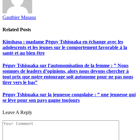
Gauthier Masasu
Related
Posts
Kinshasa : madame Péguy Tshisuaka en échange avec les
adolescents et les jeunes sur le comportement favorable à la
santé et au bien être
Péguy Tshisuaka sur l’autonomisation de la femme : ” Nous
sommes de leaders d’opinions, alors nous devons chercher à
tout prix que notre entourage soit autonome pour ne pas nous
tirer vers le bas”
Péguy Tshisuaka sur la jeunesse congolaise : ” une jeunesse qui
se lève pour son pays gagne toujours
Leave A Reply