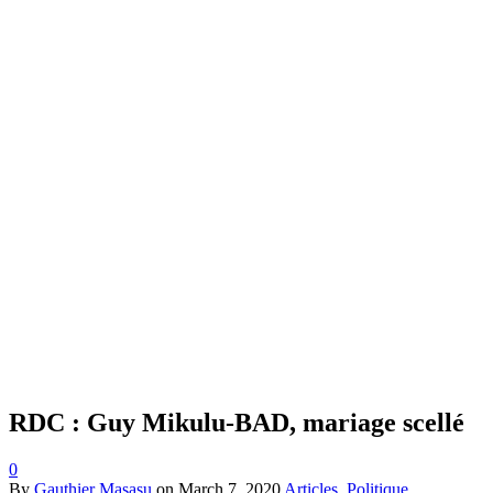
RDC : Guy Mikulu-BAD, mariage scellé
0
By
Gauthier Masasu
on
March 7, 2020
Articles
,
Politique