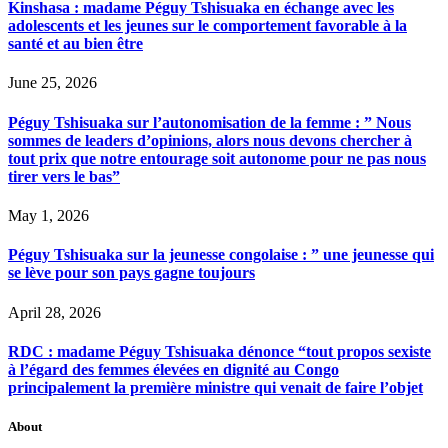
Kinshasa : madame Péguy Tshisuaka en échange avec les
adolescents et les jeunes sur le comportement favorable à la
santé et au bien être
June 25, 2026
Péguy Tshisuaka sur l’autonomisation de la femme : ” Nous
sommes de leaders d’opinions, alors nous devons chercher à
tout prix que notre entourage soit autonome pour ne pas nous
tirer vers le bas”
May 1, 2026
Péguy Tshisuaka sur la jeunesse congolaise : ” une jeunesse qui
se lève pour son pays gagne toujours
April 28, 2026
RDC : madame Péguy Tshisuaka dénonce “tout propos sexiste
à l’égard des femmes élevées en dignité au Congo
principalement la première ministre qui venait de faire l’objet
About