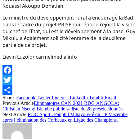
Kouassi Akoupo Donatien.
Le ministre du développement rural a encouragé la Bad
dans le cadre du projet PRISE qui répond rejoint la vision
du chef de l’Etat, qui est le développement à la base. Guy
Mikulu a également sollicité l’entame de la deuxième
partie de ce projet.
Lievin Luzolo/ carmelmedia.info
Facebook
Twitter
Share.
Facebook
Twitter
Pinterest
LinkedIn
Tumblr
Email
Share
Previous Article
Eliminatoires CAN 2021 RDC-ANGOLA:
Christian Nsengi Biembe publie sa liste de 28 présélectionnés.
Next Article
RDC-Sport : Panphil Mihayo viré du TP Mazembe
après l’élimination des Corbeaux en Ligue des Champions.