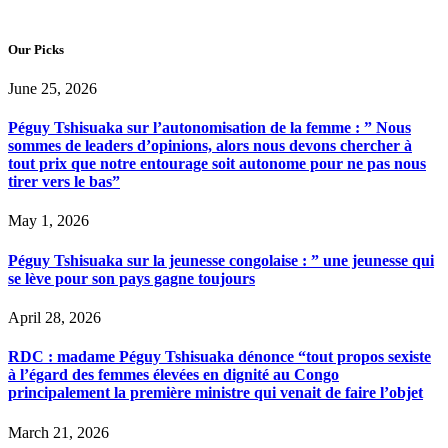
Our Picks
June 25, 2026
Péguy Tshisuaka sur l’autonomisation de la femme : ” Nous
sommes de leaders d’opinions, alors nous devons chercher à
tout prix que notre entourage soit autonome pour ne pas nous
tirer vers le bas”
May 1, 2026
Péguy Tshisuaka sur la jeunesse congolaise : ” une jeunesse qui
se lève pour son pays gagne toujours
April 28, 2026
RDC : madame Péguy Tshisuaka dénonce “tout propos sexiste
à l’égard des femmes élevées en dignité au Congo
principalement la première ministre qui venait de faire l’objet
March 21, 2026