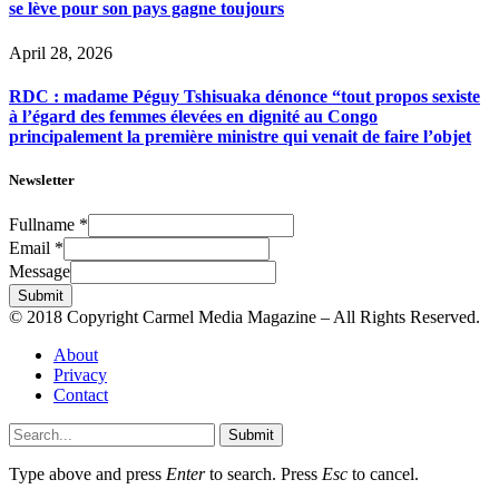
se lève pour son pays gagne toujours
April 28, 2026
RDC : madame Péguy Tshisuaka dénonce “tout propos sexiste
à l’égard des femmes élevées en dignité au Congo
principalement la première ministre qui venait de faire l’objet
Newsletter
Fullname
*
Email
*
Message
Submit
© 2018 Copyright Carmel Media Magazine – All Rights Reserved.
About
Privacy
Contact
Submit
Type above and press
Enter
to search. Press
Esc
to cancel.