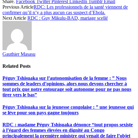
Share.
Facebook
Twitter
Pinterest
LinkedIn
Tumblr
Email
Share
Previous Article
RDC: Les professionnels de la santé viennent de
confirmer qu’il n’y a plus aucun cas suspect d’Ebola.
Next Article
RDC : Guy Mikulu-BAD, mariage scellé
Gauthier Masasu
Related
Posts
Péguy Tshisuaka sur l’autonomisation de la femme : ” Nous
sommes de leaders d’opinions, alors nous devons chercher à
tout prix que notre entourage soit autonome pour ne pas nous
tirer vers le bas”
Péguy Tshisuaka sur la jeunesse congolaise : ” une jeunesse qui
se lève pour son pays gagne toujours
RDC : madame Péguy Tshisuaka dénonce “tout propos sexiste
à l’égard des femmes élevées en dignité au Congo
principalement la première ministre qui venait de faire l’objet