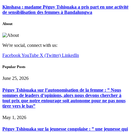
Kinshasa : madame Péguy Tshisuaka a pris part en une activité
de sensibilisation des femmes à Bandalungwa
About
We're social, connect with us:
Facebook
YouTube
X (Twitter)
LinkedIn
Popular Posts
June 25, 2026
Péguy Tshisuaka sur l’autonomisation de la femme : ” Nous
sommes de leaders d’opinions, alors nous devons chercher à
tout prix que notre entourage soit autonome pour ne pas nous
tirer vers le bas”
May 1, 2026
Péguy Tshisuaka sur la jeunesse congolaise : ” une jeunesse qui