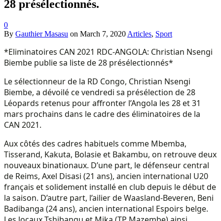
28 présélectionnés.
0
By
Gauthier Masasu
on
March 7, 2020
Articles
,
Sport
*Eliminatoires CAN 2021 RDC-ANGOLA: Christian Nsengi
Biembe publie sa liste de 28 présélectionnés*
Le sélectionneur de la RD Congo, Christian Nsengi
Biembe, a dévoilé ce vendredi sa présélection de 28
Léopards retenus pour affronter l’Angola les 28 et 31
mars prochains dans le cadre des éliminatoires de la
CAN 2021.
Aux côtés des cadres habituels comme Mbemba,
Tisserand, Kakuta, Bolasie et Bakambu, on retrouve deux
nouveaux binationaux. D’une part, le défenseur central
de Reims, Axel Disasi (21 ans), ancien international U20
français et solidement installé en club depuis le début de
la saison. D’autre part, l’ailier de Waasland-Beveren, Beni
Badibanga (24 ans), ancien international Espoirs belge.
Les locaux Tshibangu et Mika (TP Mazembe) ainsi