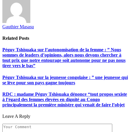
Gauthier Masasu
Related
Posts
Péguy Tshisuaka sur l’autonomisation de la femme : ” Nous
sommes de leaders d’opinions, alors nous devons chercher à
tout prix que notre entourage soit autonome pour ne pas nous
tirer vers le bas”
Péguy Tshisuaka sur la jeunesse congolaise : ” une jeunesse qui
se lève pour son pays gagne toujours
RDC : madame Péguy Tshisuaka dénonce “tout propos sexiste
à l’égard des femmes élevées en dignité au Congo
principalement la première ministre qui venait de faire l’objet
Leave A Reply