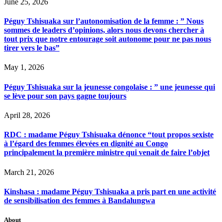
June 25, 2026
Péguy Tshisuaka sur l’autonomisation de la femme : ” Nous
sommes de leaders d’opinions, alors nous devons chercher à
tout prix que notre entourage soit autonome pour ne pas nous
tirer vers le bas”
May 1, 2026
Péguy Tshisuaka sur la jeunesse congolaise : ” une jeunesse qui
se lève pour son pays gagne toujours
April 28, 2026
RDC : madame Péguy Tshisuaka dénonce “tout propos sexiste
à l’égard des femmes élevées en dignité au Congo
principalement la première ministre qui venait de faire l’objet
March 21, 2026
Kinshasa : madame Péguy Tshisuaka a pris part en une activité
de sensibilisation des femmes à Bandalungwa
About