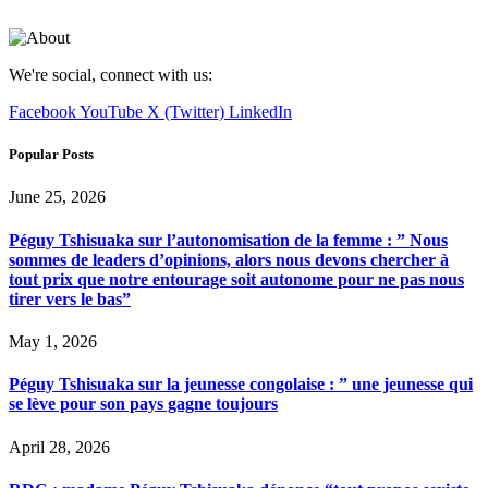
We're social, connect with us:
Facebook
YouTube
X (Twitter)
LinkedIn
Popular Posts
June 25, 2026
Péguy Tshisuaka sur l’autonomisation de la femme : ” Nous
sommes de leaders d’opinions, alors nous devons chercher à
tout prix que notre entourage soit autonome pour ne pas nous
tirer vers le bas”
May 1, 2026
Péguy Tshisuaka sur la jeunesse congolaise : ” une jeunesse qui
se lève pour son pays gagne toujours
April 28, 2026