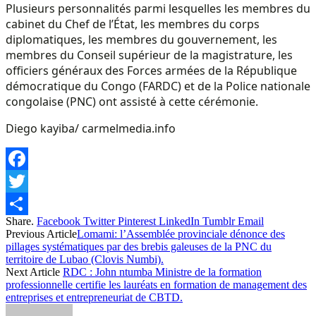
Plusieurs personnalités parmi lesquelles les membres du
cabinet du Chef de l’État, les membres du corps
diplomatiques, les membres du gouvernement, les
membres du Conseil supérieur de la magistrature, les
officiers généraux des Forces armées de la République
démocratique du Congo (FARDC) et de la Police nationale
congolaise (PNC) ont assisté à cette cérémonie.
Diego kayiba/ carmelmedia.info
Facebook
Twitter
Share.
Facebook
Twitter
Pinterest
LinkedIn
Tumblr
Email
Share
Previous Article
Lomami: l’Assemblée provinciale dénonce des
pillages systématiques par des brebis galeuses de la PNC du
territoire de Lubao (Clovis Numbi).
Next Article
RDC : John ntumba Ministre de la formation
professionnelle certifie les lauréats en formation de management des
entreprises et entrepreneuriat de CBTD.