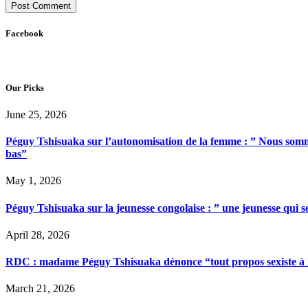
Facebook
Our Picks
June 25, 2026
Péguy Tshisuaka sur l’autonomisation de la femme : ” Nous somme
bas”
May 1, 2026
Péguy Tshisuaka sur la jeunesse congolaise : ” une jeunesse qui 
April 28, 2026
RDC : madame Péguy Tshisuaka dénonce “tout propos sexiste à l’é
March 21, 2026