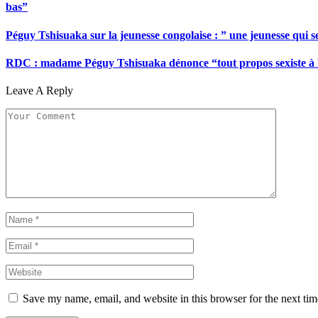
bas”
Péguy Tshisuaka sur la jeunesse congolaise : ” une jeunesse qui 
RDC : madame Péguy Tshisuaka dénonce “tout propos sexiste à l’é
Leave A Reply
Save my name, email, and website in this browser for the next ti