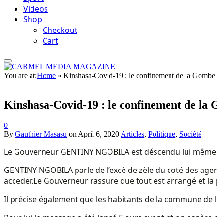
Videos
Shop
Checkout
Cart
You are at:
Home
»
Kinshasa-Covid-19 : le confinement de la Gombe a 
Kinshasa-Covid-19 : le confinement de la G
0
By
Gauthier Masasu
on
April 6, 2020
Articles
,
Politique
,
Socièté
Le Gouverneur GENTINY NGOBILA est déscendu lui même sur 
GENTINY NGOBILA parle de l’excè de zèle du coté des agent
acceder.
Le Gouverneur rassure que tout est arrangé et la po
Il précise également que les habitants de la commune de l