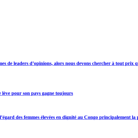
s de leaders d’opinions, alors nous devons chercher à tout prix qu
se lève pour son pays gagne toujours
gard des femmes élevées en dignité au Congo principalement la pre