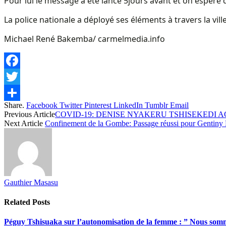
Pour lui le message a été lancé 5jours avant et on espère 
La police nationale a déployé ses éléments à travers la vill
Michael René Bakemba/ carmelmedia.info
Facebook
Twitter
Share.
Facebook
Twitter
Pinterest
LinkedIn
Tumblr
Email
Share
Previous Article
COVID-19: DENISE NYAKERU TSHISEKEDI 
Next Article
Confinement de la Gombe: Passage réussi pour Gentiny 
Gauthier Masasu
Related
Posts
Péguy Tshisuaka sur l’autonomisation de la femme : ” Nous somme