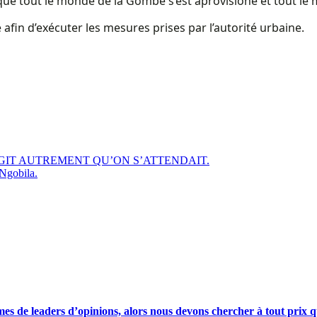
que tout le monde de la Gombe s’est aprovisioné et tout le m
e afin d’exécuter les mesures prises par l’autorité urbaine.
AGIT AUTREMENT QU’ON S’ATTENDAIT.
Ngobila.
s de leaders d’opinions, alors nous devons chercher à tout prix qu