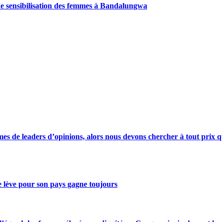
de sensibilisation des femmes à Bandalungwa
s de leaders d’opinions, alors nous devons chercher à tout prix qu
se lève pour son pays gagne toujours