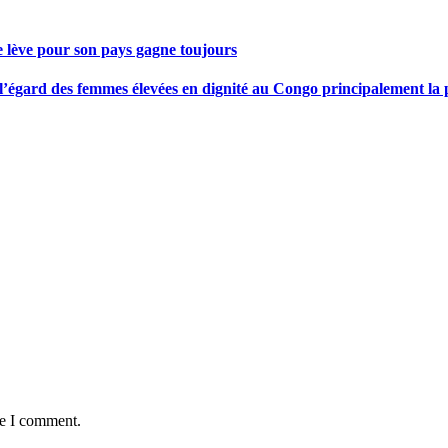
se lève pour son pays gagne toujours
gard des femmes élevées en dignité au Congo principalement la pre
me I comment.