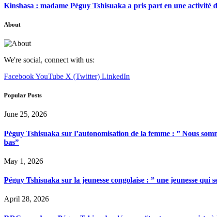
Kinshasa : madame Péguy Tshisuaka a pris part en une activité 
About
We're social, connect with us:
Facebook
YouTube
X (Twitter)
LinkedIn
Popular Posts
June 25, 2026
Péguy Tshisuaka sur l’autonomisation de la femme : ” Nous somme
bas”
May 1, 2026
Péguy Tshisuaka sur la jeunesse congolaise : ” une jeunesse qui 
April 28, 2026