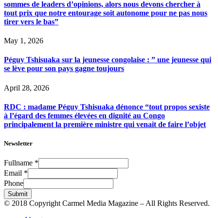
sommes de leaders d’opinions, alors nous devons chercher à
tout prix que notre entourage soit autonome pour ne pas nous
tirer vers le bas”
May 1, 2026
Péguy Tshisuaka sur la jeunesse congolaise : ” une jeunesse qui
se lève pour son pays gagne toujours
April 28, 2026
RDC : madame Péguy Tshisuaka dénonce “tout propos sexiste
à l’égard des femmes élevées en dignité au Congo
principalement la première ministre qui venait de faire l’objet
Newsletter
Fullname
*
Email
*
Phone
Submit
© 2018 Copyright Carmel Media Magazine – All Rights Reserved.