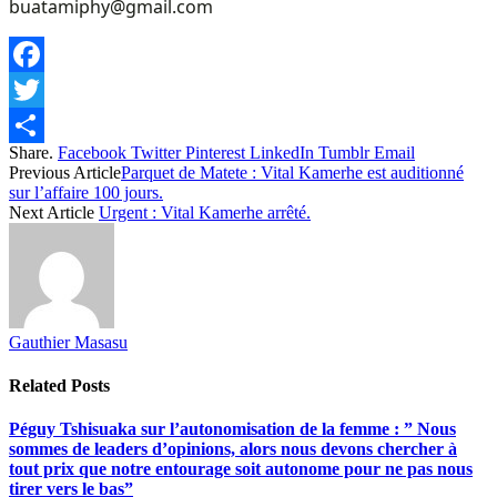
buatamiphy@gmail.com
Facebook
Twitter
Share.
Facebook
Twitter
Pinterest
LinkedIn
Tumblr
Email
Share
Previous Article
Parquet de Matete : Vital Kamerhe est auditionné
sur l’affaire 100 jours.
Next Article
Urgent : Vital Kamerhe arrêté.
Gauthier Masasu
Related
Posts
Péguy Tshisuaka sur l’autonomisation de la femme : ” Nous
sommes de leaders d’opinions, alors nous devons chercher à
tout prix que notre entourage soit autonome pour ne pas nous
tirer vers le bas”