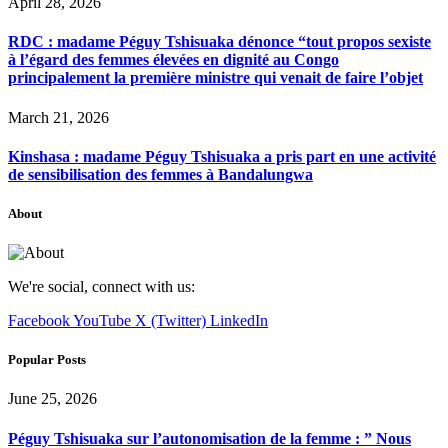
April 28, 2026
RDC : madame Péguy Tshisuaka dénonce “tout propos sexiste
à l’égard des femmes élevées en dignité au Congo
principalement la première ministre qui venait de faire l’objet
March 21, 2026
Kinshasa : madame Péguy Tshisuaka a pris part en une activité
de sensibilisation des femmes à Bandalungwa
About
We're social, connect with us:
Facebook
YouTube
X (Twitter)
LinkedIn
Popular Posts
June 25, 2026
Péguy Tshisuaka sur l’autonomisation de la femme : ” Nous