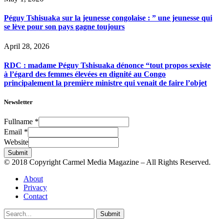
Péguy Tshisuaka sur la jeunesse congolaise : ” une jeunesse qui
se lève pour son pays gagne toujours
April 28, 2026
RDC : madame Péguy Tshisuaka dénonce “tout propos sexiste
à l’égard des femmes élevées en dignité au Congo
principalement la première ministre qui venait de faire l’objet
Newsletter
Fullname
*
Email
*
Website
Submit
© 2018 Copyright Carmel Media Magazine – All Rights Reserved.
About
Privacy
Contact
Submit