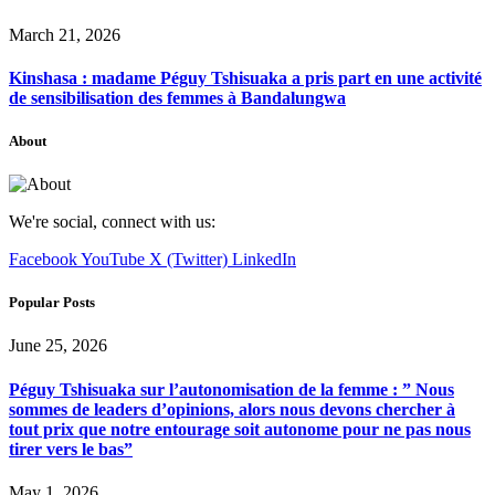
March 21, 2026
Kinshasa : madame Péguy Tshisuaka a pris part en une activité
de sensibilisation des femmes à Bandalungwa
About
We're social, connect with us:
Facebook
YouTube
X (Twitter)
LinkedIn
Popular Posts
June 25, 2026
Péguy Tshisuaka sur l’autonomisation de la femme : ” Nous
sommes de leaders d’opinions, alors nous devons chercher à
tout prix que notre entourage soit autonome pour ne pas nous
tirer vers le bas”
May 1, 2026