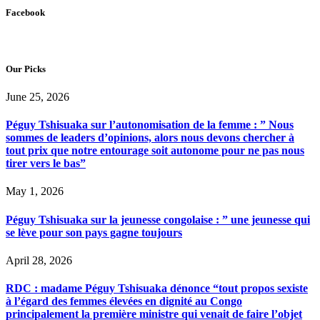
Facebook
Our Picks
June 25, 2026
Péguy Tshisuaka sur l’autonomisation de la femme : ” Nous
sommes de leaders d’opinions, alors nous devons chercher à
tout prix que notre entourage soit autonome pour ne pas nous
tirer vers le bas”
May 1, 2026
Péguy Tshisuaka sur la jeunesse congolaise : ” une jeunesse qui
se lève pour son pays gagne toujours
April 28, 2026
RDC : madame Péguy Tshisuaka dénonce “tout propos sexiste
à l’égard des femmes élevées en dignité au Congo
principalement la première ministre qui venait de faire l’objet