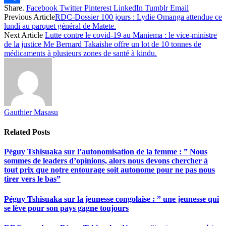
Share.
Facebook
Twitter
Pinterest
LinkedIn
Tumblr
Email
Share
Previous Article
RDC-Dossier 100 jours : Lydie Omanga attendue ce
lundi au parquet général de Matete.
Next Article
Lutte contre le covid-19 au Maniema : le vice-ministre
de la justice Me Bernard Takaishe offre un lot de 10 tonnes de
médicaments à plusieurs zones de santé à kindu.
Gauthier Masasu
Related
Posts
Péguy Tshisuaka sur l’autonomisation de la femme : ” Nous
sommes de leaders d’opinions, alors nous devons chercher à
tout prix que notre entourage soit autonome pour ne pas nous
tirer vers le bas”
Péguy Tshisuaka sur la jeunesse congolaise : ” une jeunesse qui
se lève pour son pays gagne toujours