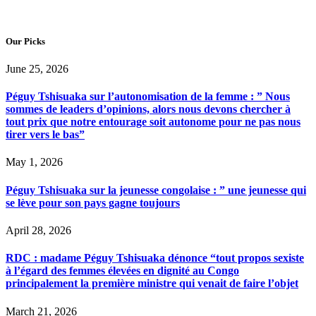
Our Picks
June 25, 2026
Péguy Tshisuaka sur l’autonomisation de la femme : ” Nous
sommes de leaders d’opinions, alors nous devons chercher à
tout prix que notre entourage soit autonome pour ne pas nous
tirer vers le bas”
May 1, 2026
Péguy Tshisuaka sur la jeunesse congolaise : ” une jeunesse qui
se lève pour son pays gagne toujours
April 28, 2026
RDC : madame Péguy Tshisuaka dénonce “tout propos sexiste
à l’égard des femmes élevées en dignité au Congo
principalement la première ministre qui venait de faire l’objet
March 21, 2026