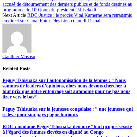
accusé de détournement des derniers publics et de fonds destinés au
programme de 100 jours du président Tshisekedi.
Next Article
RDC-Justice : le procès Vital Kamerhe sera retransmis
en direct sur Canal Futur télévision ce lundi 11 mai.
Gauthier Masasu
Related
Posts
Péguy Tshisuaka sur l’autonomisation de la femme : ” Nous
sommes de leaders d’opinions, alors nous devons chercher à
tout prix que notre entourage soit autonome pour ne pas nous
tirer vers le bas”
Péguy Tshisuaka sur la jeunesse congolaise : ” une jeunesse qui
se lève pour son pays gagne toujours
RDC : madame Péguy Tshisuaka dénonce “tout propos sexiste
à l’égard des femmes élevées en dignité au Congo