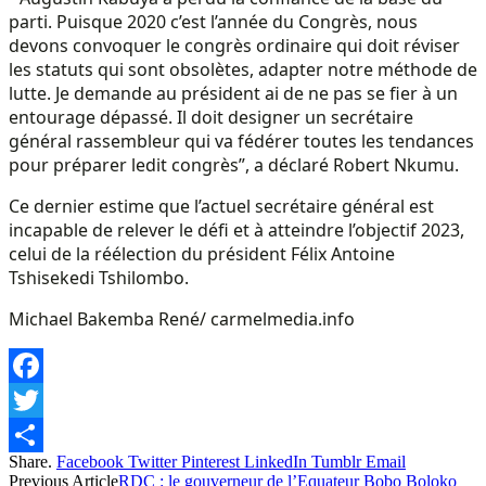
parti. Puisque 2020 c’est l’année du Congrès, nous
devons convoquer le congrès ordinaire qui doit réviser
les statuts qui sont obsolètes, adapter notre méthode de
lutte. Je demande au président ai de ne pas se fier à un
entourage dépassé. Il doit designer un secrétaire
général rassembleur qui va fédérer toutes les tendances
pour préparer ledit congrès”, a déclaré Robert Nkumu.
Ce dernier estime que l’actuel secrétaire général est
incapable de relever le défi et à atteindre l’objectif 2023,
celui de la réélection du président Félix Antoine
Tshisekedi Tshilombo.
Michael Bakemba René/ carmelmedia.info
Facebook
Twitter
Share.
Facebook
Twitter
Pinterest
LinkedIn
Tumblr
Email
Share
Previous Article
RDC : le gouverneur de l’Equateur Bobo Boloko