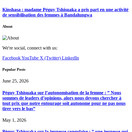
Kinshasa : madame Péguy Tshisuaka a pris part en une activité
de sensibilisation des femmes à Bandalungwa
About
We're social, connect with us:
Facebook
YouTube
X (Twitter)
LinkedIn
Popular Posts
June 25, 2026
Péguy Tshisuaka sur l’autonomisation de la femme : ” Nous
sommes de leaders d’opinions, alors nous devons chercher à
tout prix que notre entourage soit autonome pour ne pas nous
tirer vers le bas”
May 1, 2026
Péguy Tshisuaka sur la jeunesse congolaise : ” une jeunesse qui