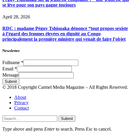
se lève pour son pays gagne toujours
April 28, 2026
RDC : madame Péguy Tshisuaka dénonce “tout propos sexiste
à l’égard des femmes élevées en dignité au Congo
principalement la première ministre qui venait de faire l’objet
Newsletter
Fullname
*
Email
*
Message
Submit
© 2018 Copyright Carmel Media Magazine – All Rights Reserved.
About
Privacy
Contact
Submit
Type above and press
Enter
to search. Press
Esc
to cancel.