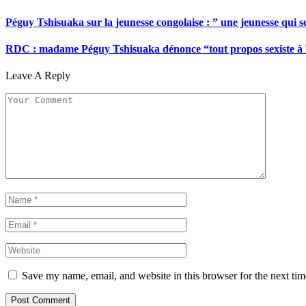
Péguy Tshisuaka sur la jeunesse congolaise : ” une jeunesse qui 
RDC : madame Péguy Tshisuaka dénonce “tout propos sexiste à l’é
Leave A Reply
Save my name, email, and website in this browser for the next ti