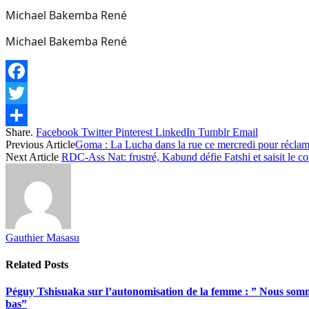
Michael Bakemba René
Michael Bakemba René
Facebook
Twitter
Share.
Facebook
Twitter
Pinterest
LinkedIn
Tumblr
Email
Share
Previous Article
Goma : La Lucha dans la rue ce mercredi pour réclame
Next Article
RDC-Ass Nat: frustré, Kabund défie Fatshi et saisit le co
Gauthier Masasu
Related
Posts
Péguy Tshisuaka sur l’autonomisation de la femme : ” Nous somme
bas”