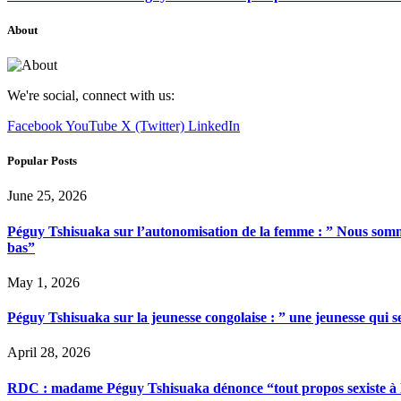
About
We're social, connect with us:
Facebook
YouTube
X (Twitter)
LinkedIn
Popular Posts
June 25, 2026
Péguy Tshisuaka sur l’autonomisation de la femme : ” Nous somme
bas”
May 1, 2026
Péguy Tshisuaka sur la jeunesse congolaise : ” une jeunesse qui 
April 28, 2026
RDC : madame Péguy Tshisuaka dénonce “tout propos sexiste à l’é