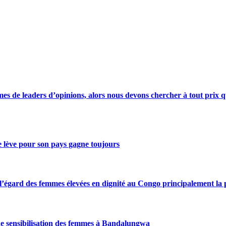
s de leaders d’opinions, alors nous devons chercher à tout prix qu
se lève pour son pays gagne toujours
gard des femmes élevées en dignité au Congo principalement la pre
de sensibilisation des femmes à Bandalungwa