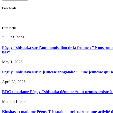
Facebook
Our Picks
June 25, 2026
Péguy Tshisuaka sur l’autonomisation de la femme : ” Nous somme
bas”
May 1, 2026
Péguy Tshisuaka sur la jeunesse congolaise : ” une jeunesse qui 
April 28, 2026
RDC : madame Péguy Tshisuaka dénonce “tout propos sexiste à l’é
March 21, 2026
Kinshasa : madame Péguy Tshisuaka a pris part en une activité 