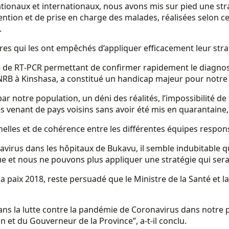
 nationaux et internationaux, nous avons mis sur pied une st
ention et de prise en charge des malades, réalisées selon cet
.
es qui les ont empêchés d’appliquer efficacement leur strat
ce de RT‐PCR permettant de confirmer rapidement le diagnost
B à Kinshasa, a constitué un handicap majeur pour notre strat
 notre population, un déni des réalités, l’impossibilité de 
s venant de pays voisins sans avoir été mis en quarantaine, o
nelles et de cohérence entre les différentes équipes respon
ronavirus dans les hôpitaux de Bukavu, il semble indubitable
 et nous ne pouvons plus appliquer une stratégie qui sera
la paix 2018, reste persuadé que le Ministre de la Santé et 
 dans la lutte contre la pandémie de Coronavirus dans notre
n et du Gouverneur de la Province”, a-t-il conclu.