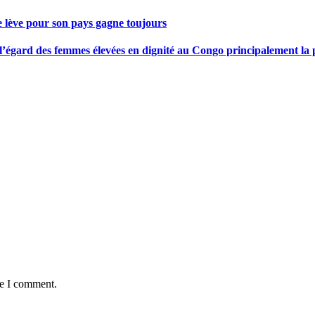
se lève pour son pays gagne toujours
gard des femmes élevées en dignité au Congo principalement la pre
me I comment.