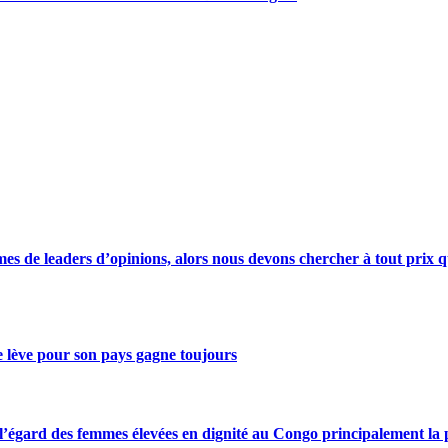
s de leaders d’opinions, alors nous devons chercher à tout prix qu
se lève pour son pays gagne toujours
gard des femmes élevées en dignité au Congo principalement la pre