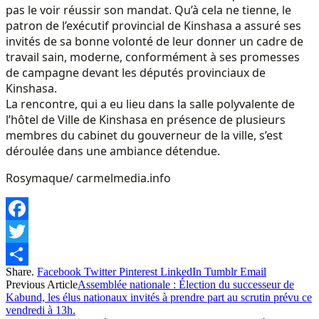
pas le voir réussir son mandat. Qu’à cela ne tienne, le
patron de l’exécutif provincial de Kinshasa a assuré ses
invités de sa bonne volonté de leur donner un cadre de
travail sain, moderne, conformément à ses promesses
de campagne devant les députés provinciaux de
Kinshasa.
La rencontre, qui a eu lieu dans la salle polyvalente de
l’hôtel de Ville de Kinshasa en présence de plusieurs
membres du cabinet du gouverneur de la ville, s’est
déroulée dans une ambiance détendue.
Rosymaque/ carmelmedia.info
Facebook
Twitter
Share.
Facebook
Twitter
Pinterest
LinkedIn
Tumblr
Email
Share
Previous Article
Assemblée nationale : Élection du successeur de
Kabund, les élus nationaux invités à prendre part au scrutin prévu ce
vendredi à 13h.