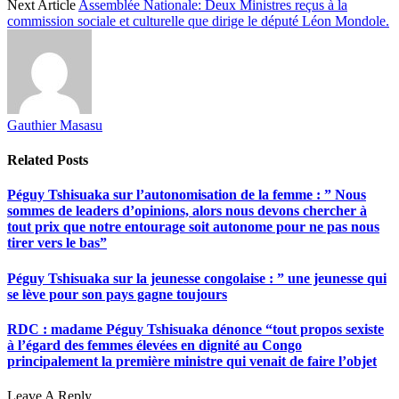
Next Article
Assemblée Nationale: Deux Ministres reçus à la
commission sociale et culturelle que dirige le député Léon Mondole.
Gauthier Masasu
Related
Posts
Péguy Tshisuaka sur l’autonomisation de la femme : ” Nous
sommes de leaders d’opinions, alors nous devons chercher à
tout prix que notre entourage soit autonome pour ne pas nous
tirer vers le bas”
Péguy Tshisuaka sur la jeunesse congolaise : ” une jeunesse qui
se lève pour son pays gagne toujours
RDC : madame Péguy Tshisuaka dénonce “tout propos sexiste
à l’égard des femmes élevées en dignité au Congo
principalement la première ministre qui venait de faire l’objet
Leave A Reply