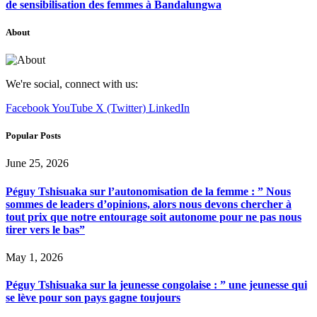
de sensibilisation des femmes à Bandalungwa
About
We're social, connect with us:
Facebook
YouTube
X (Twitter)
LinkedIn
Popular Posts
June 25, 2026
Péguy Tshisuaka sur l’autonomisation de la femme : ” Nous
sommes de leaders d’opinions, alors nous devons chercher à
tout prix que notre entourage soit autonome pour ne pas nous
tirer vers le bas”
May 1, 2026
Péguy Tshisuaka sur la jeunesse congolaise : ” une jeunesse qui
se lève pour son pays gagne toujours