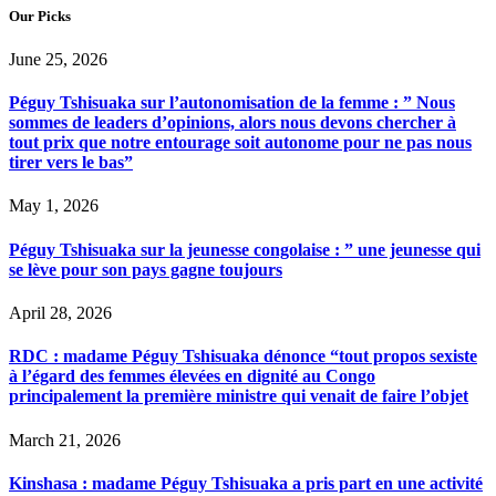
Our Picks
June 25, 2026
Péguy Tshisuaka sur l’autonomisation de la femme : ” Nous
sommes de leaders d’opinions, alors nous devons chercher à
tout prix que notre entourage soit autonome pour ne pas nous
tirer vers le bas”
May 1, 2026
Péguy Tshisuaka sur la jeunesse congolaise : ” une jeunesse qui
se lève pour son pays gagne toujours
April 28, 2026
RDC : madame Péguy Tshisuaka dénonce “tout propos sexiste
à l’égard des femmes élevées en dignité au Congo
principalement la première ministre qui venait de faire l’objet
March 21, 2026
Kinshasa : madame Péguy Tshisuaka a pris part en une activité