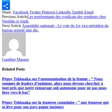
Twitter
Share.
Facebook
Twitter
Pinterest
LinkedIn
Tumblr
Email
Share
Previous Article
Les représentants des syndicats des vendeurs chez
Ngobila ce jeudi.
Next Article
Assemblée nationale : Le vote du 1er vice-président du
bureau reporté sine die.
Gauthier Masasu
Related
Posts
Péguy Tshisuaka sur l’autonomisation de la femme : ” Nous
sommes de leaders d’opinions, alors nous devons chercher à
tout prix que notre entourage soit autonome pour ne pas nous
tirer vers le bas”
Péguy Tshisuaka sur la jeunesse congolaise : ” une jeunesse qui
se lève pour son pays gagne toujours