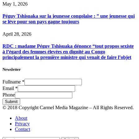
May 1, 2026
Péguy Tshisuaka sur la jeunesse congolaise : ” une jeunesse qui
se lève pour son pays gagne toujours
April 28, 2026
RDC : madame Péguy Tshisuaka dénonce “tout propos sexiste
à l’égard des femmes élevées en dignité au Congo
principalement la première ministre qui venait de faire l’objet
Newsletter
Fullname
*
Email
*
Phone
Submit
© 2018 Copyright Carmel Media Magazine – All Rights Reserved.
About
Privacy
Contact