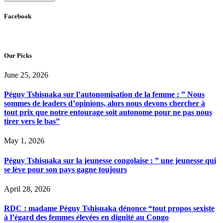
Facebook
Our Picks
June 25, 2026
Péguy Tshisuaka sur l’autonomisation de la femme : ” Nous
sommes de leaders d’opinions, alors nous devons chercher à
tout prix que notre entourage soit autonome pour ne pas nous
tirer vers le bas”
May 1, 2026
Péguy Tshisuaka sur la jeunesse congolaise : ” une jeunesse qui
se lève pour son pays gagne toujours
April 28, 2026
RDC : madame Péguy Tshisuaka dénonce “tout propos sexiste
à l’égard des femmes élevées en dignité au Congo