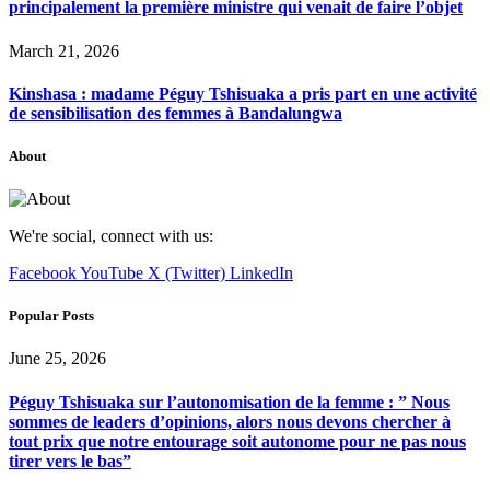
principalement la première ministre qui venait de faire l’objet
March 21, 2026
Kinshasa : madame Péguy Tshisuaka a pris part en une activité
de sensibilisation des femmes à Bandalungwa
About
We're social, connect with us:
Facebook
YouTube
X (Twitter)
LinkedIn
Popular Posts
June 25, 2026
Péguy Tshisuaka sur l’autonomisation de la femme : ” Nous
sommes de leaders d’opinions, alors nous devons chercher à
tout prix que notre entourage soit autonome pour ne pas nous
tirer vers le bas”