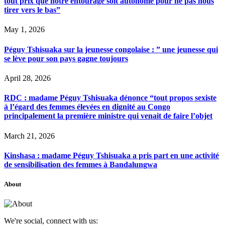
tout prix que notre entourage soit autonome pour ne pas nous
tirer vers le bas”
May 1, 2026
Péguy Tshisuaka sur la jeunesse congolaise : ” une jeunesse qui
se lève pour son pays gagne toujours
April 28, 2026
RDC : madame Péguy Tshisuaka dénonce “tout propos sexiste
à l’égard des femmes élevées en dignité au Congo
principalement la première ministre qui venait de faire l’objet
March 21, 2026
Kinshasa : madame Péguy Tshisuaka a pris part en une activité
de sensibilisation des femmes à Bandalungwa
About
We're social, connect with us: