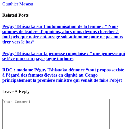
Gauthier Masasu
Related
Posts
Péguy Tshisuaka sur l’autonomisation de la femme : ” Nous
sommes de leaders d’opinions, alors nous devons chercher à
tout prix que notre entourage soit autonome pour ne pas nous
tirer vers le bas”
Péguy Tshisuaka sur la jeunesse congolaise : ” une jeunesse qui
se lève pour son pays gagne toujours
RDC : madame Péguy Tshisuaka dénonce “tout propos sexiste
à l’égard des femmes élevées en dignité au Congo
principalement la première ministre qui venait de faire l’objet
Leave A Reply