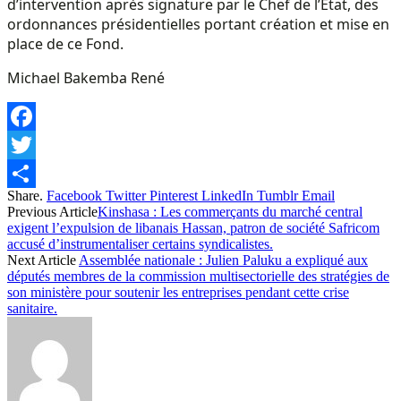
d’intervention après signature par le Chef de l’Etat, des
ordonnances présidentielles portant création et mise en
place de ce Fond.
Michael Bakemba René
Facebook
Twitter
Share.
Facebook
Twitter
Pinterest
LinkedIn
Tumblr
Email
Share
Previous Article
Kinshasa : Les commerçants du marché central
exigent l’expulsion de libanais Hassan, patron de société Safricom
accusé d’instrumentaliser certains syndicalistes.
Next Article
Assemblée nationale : Julien Paluku a expliqué aux
députés membres de la commission multisectorielle des stratégies de
son ministère pour soutenir les entreprises pendant cette crise
sanitaire.