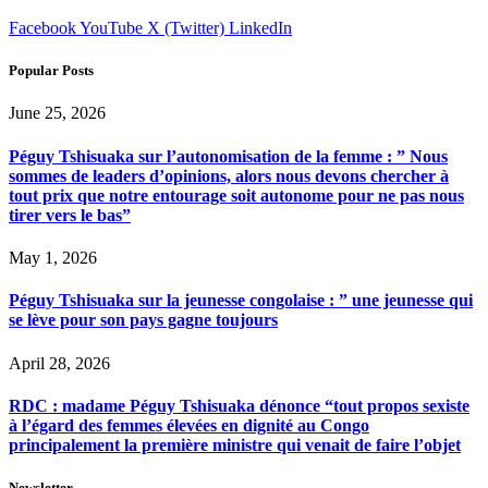
Facebook
YouTube
X (Twitter)
LinkedIn
Popular Posts
June 25, 2026
Péguy Tshisuaka sur l’autonomisation de la femme : ” Nous
sommes de leaders d’opinions, alors nous devons chercher à
tout prix que notre entourage soit autonome pour ne pas nous
tirer vers le bas”
May 1, 2026
Péguy Tshisuaka sur la jeunesse congolaise : ” une jeunesse qui
se lève pour son pays gagne toujours
April 28, 2026
RDC : madame Péguy Tshisuaka dénonce “tout propos sexiste
à l’égard des femmes élevées en dignité au Congo
principalement la première ministre qui venait de faire l’objet
Newsletter