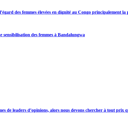
gard des femmes élevées en dignité au Congo principalement la pre
de sensibilisation des femmes à Bandalungwa
s de leaders d’opinions, alors nous devons chercher à tout prix qu