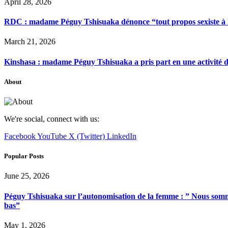
April 28, 2026
RDC : madame Péguy Tshisuaka dénonce “tout propos sexiste à l’é
March 21, 2026
Kinshasa : madame Péguy Tshisuaka a pris part en une activité 
About
We're social, connect with us:
Facebook
YouTube
X (Twitter)
LinkedIn
Popular Posts
June 25, 2026
Péguy Tshisuaka sur l’autonomisation de la femme : ” Nous somme
bas”
May 1, 2026