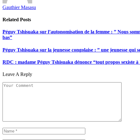
Gauthier Masasu
Related
Posts
Péguy Tshisuaka sur l’autonomisation de la femme : ” Nous somme
bas”
Péguy Tshisuaka sur la jeunesse congolaise : ” une jeunesse qui 
RDC : madame Péguy Tshisuaka dénonce “tout propos sexiste à l’é
Leave A Reply