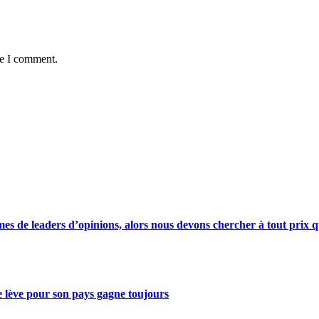
me I comment.
s de leaders d’opinions, alors nous devons chercher à tout prix qu
se lève pour son pays gagne toujours