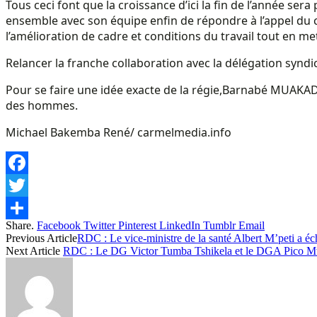
Tous ceci font que la croissance d’ici la fin de l’année
ensemble avec son équipe enfin de répondre à l’appel du c
l’amélioration de cadre et conditions du travail tout en m
Relancer la franche collaboration avec la délégation syndic
Pour se faire une idée exacte de la régie,Barnabé MUAKADI
des hommes.
Michael Bakemba René/ carmelmedia.info
Facebook
Twitter
Share.
Facebook
Twitter
Pinterest
LinkedIn
Tumblr
Email
Share
Previous Article
RDC : Le vice-ministre de la santé Albert M’peti a éc
Next Article
RDC : Le DG Victor Tumba Tshikela et le DGA Pico Mw