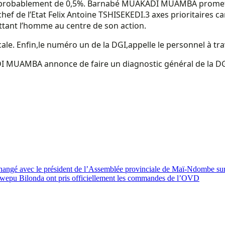
 sera probablement de 0,5%. Barnabé MUAKADI MUAMBA promet 
hef de l’Etat Felix Antoine TSHISEKEDI.
3 axes prioritaires ca
ettant l’homme au centre de son action.
ale. Enfin,le numéro un de la DGI,appelle le personnel à tra
 MUAMBA annonce de faire un diagnostic général de la DGI. Le
hangé avec le président de l’Assemblée provinciale de Maï-Ndombe sur l
epu Bilonda ont pris officiellement les commandes de l’OVD