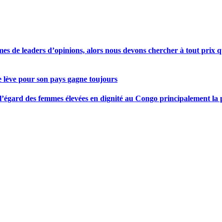
s de leaders d’opinions, alors nous devons chercher à tout prix qu
se lève pour son pays gagne toujours
gard des femmes élevées en dignité au Congo principalement la pre