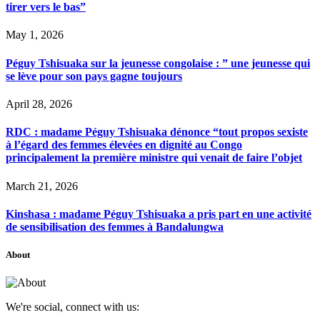
tirer vers le bas”
May 1, 2026
Péguy Tshisuaka sur la jeunesse congolaise : ” une jeunesse qui
se lève pour son pays gagne toujours
April 28, 2026
RDC : madame Péguy Tshisuaka dénonce “tout propos sexiste
à l’égard des femmes élevées en dignité au Congo
principalement la première ministre qui venait de faire l’objet
March 21, 2026
Kinshasa : madame Péguy Tshisuaka a pris part en une activité
de sensibilisation des femmes à Bandalungwa
About
We're social, connect with us: