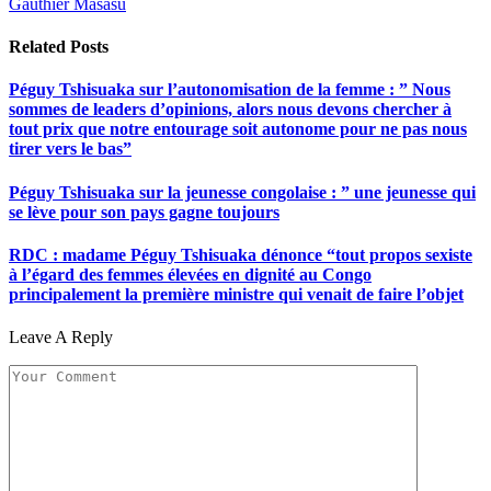
Gauthier Masasu
Related
Posts
Péguy Tshisuaka sur l’autonomisation de la femme : ” Nous
sommes de leaders d’opinions, alors nous devons chercher à
tout prix que notre entourage soit autonome pour ne pas nous
tirer vers le bas”
Péguy Tshisuaka sur la jeunesse congolaise : ” une jeunesse qui
se lève pour son pays gagne toujours
RDC : madame Péguy Tshisuaka dénonce “tout propos sexiste
à l’égard des femmes élevées en dignité au Congo
principalement la première ministre qui venait de faire l’objet
Leave A Reply