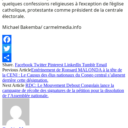
quelques confessions religieuses à l’exception de l’église
catholique, protestante comme président de la centrale
électorale.
Michael Bakemba/ carmelmedia.info
Facebook
Twitter
Share.
Facebook
Twitter
Pinterest
LinkedIn
Tumblr
Email
Share
Previous Article
Entérinement de Ronsard MALONDA à la tête de
la CENI : Le Causus des élus nationaux du Congo central s’alignent
derrière cette désignation.
Next Article
RDC: Le Mouvement Debout Congolais lance la
campagne de récolte des signatures de la pétition pour la dissolution
de l’Assemblée nationale.