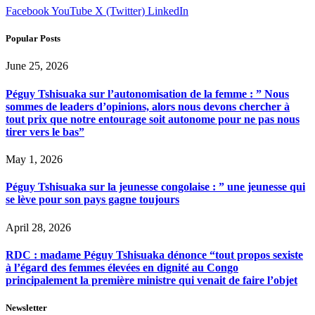
Facebook
YouTube
X (Twitter)
LinkedIn
Popular Posts
June 25, 2026
Péguy Tshisuaka sur l’autonomisation de la femme : ” Nous
sommes de leaders d’opinions, alors nous devons chercher à
tout prix que notre entourage soit autonome pour ne pas nous
tirer vers le bas”
May 1, 2026
Péguy Tshisuaka sur la jeunesse congolaise : ” une jeunesse qui
se lève pour son pays gagne toujours
April 28, 2026
RDC : madame Péguy Tshisuaka dénonce “tout propos sexiste
à l’égard des femmes élevées en dignité au Congo
principalement la première ministre qui venait de faire l’objet
Newsletter