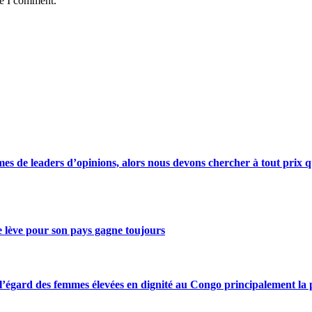
me I comment.
s de leaders d’opinions, alors nous devons chercher à tout prix qu
se lève pour son pays gagne toujours
gard des femmes élevées en dignité au Congo principalement la pre