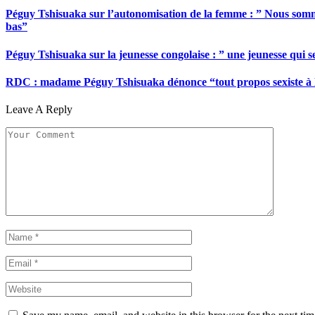
Péguy Tshisuaka sur l’autonomisation de la femme : ” Nous somme
bas”
Péguy Tshisuaka sur la jeunesse congolaise : ” une jeunesse qui 
RDC : madame Péguy Tshisuaka dénonce “tout propos sexiste à l’é
Leave A Reply