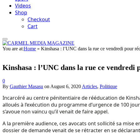
Videos
Shop
Checkout
Cart
You are at:
Home
»
Kinshasa : l’UNC dans la rue ce vendredi pour récl
Kinshasa : l’UNC dans la rue ce vendredi p
0
By
Gauthier Masasu
on
August 6, 2020
Articles
,
Politique
Incarcéré au centre pénitentiaire de rééducation de Kins
alloués à l’exécution du programme d’urgence de 100 jours
s’avoue non vaincu qu’il venait de faire appel.
A la première audience, ces avocats ont sollicité sa mise en 
dossier de demande venait de se rétracter en se déclaran