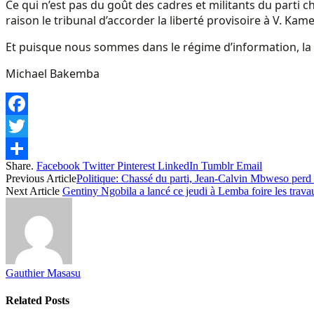
Ce qui n’est pas du goût des cadres et militants du parti c
raison le tribunal d’accorder la liberté provisoire à V. Kam
Et puisque nous sommes dans le régime d’information, la p
Michael Bakemba
Facebook
Twitter
Share.
Facebook
Twitter
Pinterest
LinkedIn
Tumblr
Email
Share
Previous Article
Politique: Chassé du parti, Jean-Calvin Mbweso perd 
Next Article
Gentiny Ngobila a lancé ce jeudi à Lemba foire les trava
Gauthier Masasu
Related
Posts