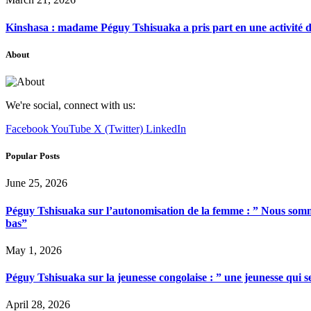
Kinshasa : madame Péguy Tshisuaka a pris part en une activité 
About
We're social, connect with us:
Facebook
YouTube
X (Twitter)
LinkedIn
Popular Posts
June 25, 2026
Péguy Tshisuaka sur l’autonomisation de la femme : ” Nous somme
bas”
May 1, 2026
Péguy Tshisuaka sur la jeunesse congolaise : ” une jeunesse qui 
April 28, 2026