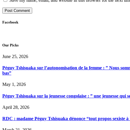
Save my name, email, and website in this browser for the next ti
Facebook
Our Picks
June 25, 2026
Péguy Tshisuaka sur l’autonomisation de la femme : ” Nous somme
bas”
May 1, 2026
Péguy Tshisuaka sur la jeunesse congolaise : ” une jeunesse qui 
April 28, 2026
RDC : madame Péguy Tshisuaka dénonce “tout propos sexiste à l’é
March 21, 2026