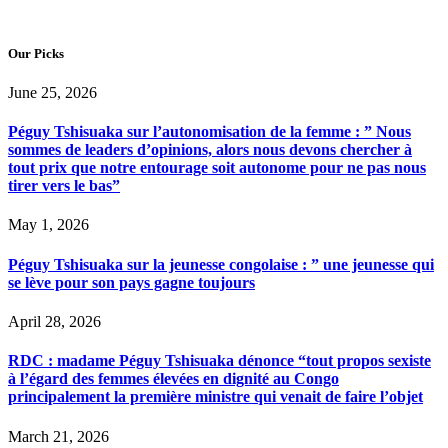
Our Picks
June 25, 2026
Péguy Tshisuaka sur l’autonomisation de la femme : ” Nous
sommes de leaders d’opinions, alors nous devons chercher à
tout prix que notre entourage soit autonome pour ne pas nous
tirer vers le bas”
May 1, 2026
Péguy Tshisuaka sur la jeunesse congolaise : ” une jeunesse qui
se lève pour son pays gagne toujours
April 28, 2026
RDC : madame Péguy Tshisuaka dénonce “tout propos sexiste
à l’égard des femmes élevées en dignité au Congo
principalement la première ministre qui venait de faire l’objet
March 21, 2026