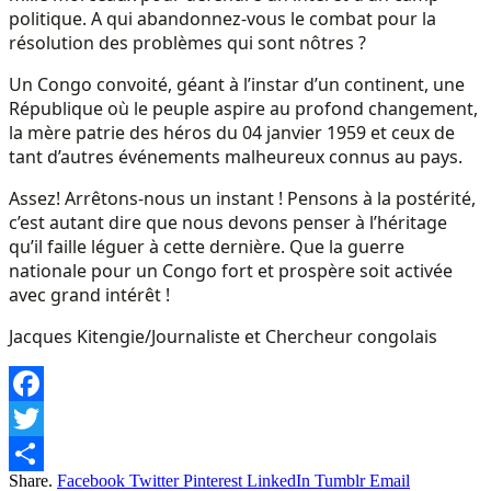
politique. A qui abandonnez-vous le combat pour la
résolution des problèmes qui sont nôtres ?
Un Congo convoité, géant à l’instar d’un continent, une
République où le peuple aspire au profond changement,
la mère patrie des héros du 04 janvier 1959 et ceux de
tant d’autres événements malheureux connus au pays.
Assez! Arrêtons-nous un instant ! Pensons à la postérité,
c’est autant dire que nous devons penser à l’héritage
qu’il faille léguer à cette dernière. Que la guerre
nationale pour un Congo fort et prospère soit activée
avec grand intérêt !
Jacques Kitengie/Journaliste et Chercheur congolais
Facebook
Twitter
Share.
Facebook
Twitter
Pinterest
LinkedIn
Tumblr
Email
Share