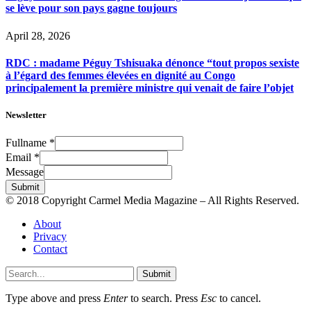
se lève pour son pays gagne toujours
April 28, 2026
RDC : madame Péguy Tshisuaka dénonce “tout propos sexiste
à l’égard des femmes élevées en dignité au Congo
principalement la première ministre qui venait de faire l’objet
Newsletter
Fullname
*
Email
*
Message
Submit
© 2018 Copyright Carmel Media Magazine – All Rights Reserved.
About
Privacy
Contact
Submit
Type above and press
Enter
to search. Press
Esc
to cancel.