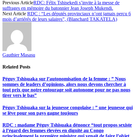
Previous Article
RDC: Félix Tshisekedi s’invite à la messe de
suffrages en mémoire du batonnier Jean Joseph Mukendi.
Next Article
RDC : “Les députés provinciaux n’ont jamais perçu 6
mois d’arriérés de leurs salaires”, (Blanchard TAKATELA)
Gauthier Masasu
Related
Posts
Péguy Tshisuaka sur l’autonomisation de la femme : ” Nous
sommes de leaders d’opinions, alors nous devons chercher à
tout prix que notre entourage soit autonome pour ne pas nous
tirer vers le bas”
Péguy Tshisuaka sur la jeunesse congolaise : ” une jeunesse qui
se lève pour son pays gagne toujours
RDC : madame Péguy Tshisuaka dénonce “tout propos sexiste
à l’égard des femmes élevées en dignité au Congo
principalement la première ministre qui venait de faire l’objet