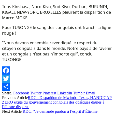
Tous Kinshasa, Nord-Kivu, Sud-Kivu, Durban, BURUNDI,
KIGALI, NEW-YORK, BRUXELLES pleurent la disparition de
Marco MOKE.
Pour TUSONGE le sang des congolais ont franchi la ligne
rouge !
“Nous devons ensemble revendiqué le respect du
citoyen congolais dans le monde. Notre pays à de l’avenir
et un congolais n’est pas n’importe qui”, conclu
TUSONGE.
Facebook
Twitter
Share.
Facebook
Twitter
Pinterest
LinkedIn
Tumblr
Email
Share
Previous Article
RDC : Disparition de Mwimba Texas, HANDICAP
ZERO exige du gouvernement congolais des obsèques dignes à
l’illustre disparu.
Next Article
RDC: “Je demande pardon à l’esprit d’Étienne