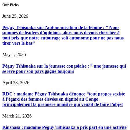
Our Picks
June 25, 2026
Péguy Tshisuaka sur l’autonomisation de la femme : ” Nous
sommes de leaders d’opinions, alors nous devons chercher à
tout prix que notre entourage soit autonome pour ne pas nous
tirer vers le bas”
May 1, 2026
Péguy Tshisuaka sur la jeunesse congolaise : ” une jeunesse qui
se lève pour son pays gagne toujours
April 28, 2026
RDC : madame Péguy Tshisuaka dénonce “tout propos sexiste
à l’égard des femmes élevées en dignité au Congo
principalement la première ministre qui venait de faire l’objet
March 21, 2026
Kinshasa : madame Péguy Tshisuaka a pris part en une activité