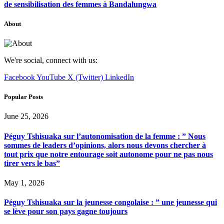
de sensibilisation des femmes à Bandalungwa
About
We're social, connect with us:
Facebook
YouTube
X (Twitter)
LinkedIn
Popular Posts
June 25, 2026
Péguy Tshisuaka sur l’autonomisation de la femme : ” Nous
sommes de leaders d’opinions, alors nous devons chercher à
tout prix que notre entourage soit autonome pour ne pas nous
tirer vers le bas”
May 1, 2026
Péguy Tshisuaka sur la jeunesse congolaise : ” une jeunesse qui
se lève pour son pays gagne toujours