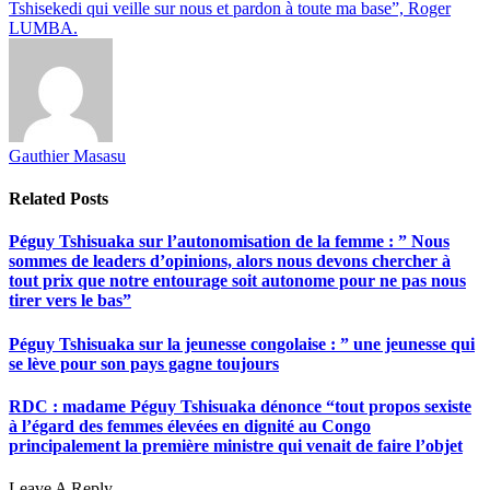
Tshisekedi qui veille sur nous et pardon à toute ma base”, Roger
LUMBA.
Gauthier Masasu
Related
Posts
Péguy Tshisuaka sur l’autonomisation de la femme : ” Nous
sommes de leaders d’opinions, alors nous devons chercher à
tout prix que notre entourage soit autonome pour ne pas nous
tirer vers le bas”
Péguy Tshisuaka sur la jeunesse congolaise : ” une jeunesse qui
se lève pour son pays gagne toujours
RDC : madame Péguy Tshisuaka dénonce “tout propos sexiste
à l’égard des femmes élevées en dignité au Congo
principalement la première ministre qui venait de faire l’objet
Leave A Reply