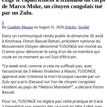
de Marco Moke, un citoyen congolais tué
par un Zulu.
0
By
Gauthier Masasu
on
August 31, 2020
Articles
,
Socièté
Dans un communiqué rendu public le dimanche 30 août
à Kinshasa, Fiston Basudi Bahati, président national du
Mouvement Citoyen dénommé TUSONGE est monté au
Crenon pour dénoncer le sang d’un de ce membre qui
coule en ce moment au sol Sud d’Africain.
“Ce week-end, comme si cela ne suffisait pas, avec
l’assassinat de 5 élèves finalistes à Masisi, TUSONGE
apprend avec tristesse la mort brusque causée par un
Zulu qui a pris d’assaut sur l’un de citoyen congolais
résident au pays de *Nelson Mandela*”, a déclaré Fiston
Basudi.
Pour lui, TUSONGE ne digère pas cette pratique et trace
à l’immédiat son agenda dès ce lundi en tête à tête avec