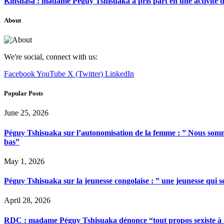
Kinshasa : madame Péguy Tshisuaka a pris part en une activité 
About
We're social, connect with us:
Facebook
YouTube
X (Twitter)
LinkedIn
Popular Posts
June 25, 2026
Péguy Tshisuaka sur l’autonomisation de la femme : ” Nous somme
bas”
May 1, 2026
Péguy Tshisuaka sur la jeunesse congolaise : ” une jeunesse qui 
April 28, 2026
RDC : madame Péguy Tshisuaka dénonce “tout propos sexiste à l’é