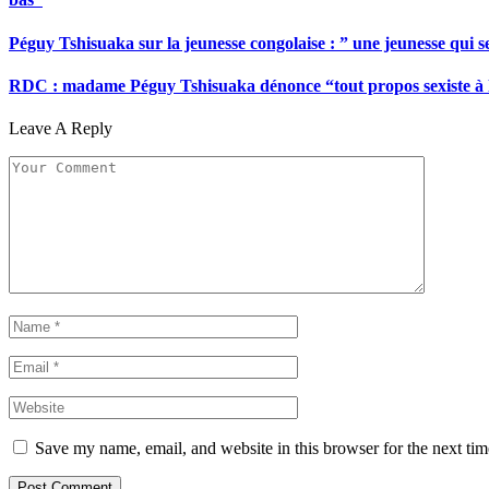
Péguy Tshisuaka sur la jeunesse congolaise : ” une jeunesse qui 
RDC : madame Péguy Tshisuaka dénonce “tout propos sexiste à l’é
Leave A Reply
Save my name, email, and website in this browser for the next ti