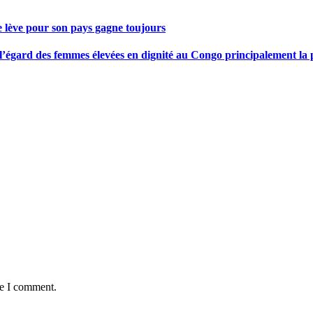
se lève pour son pays gagne toujours
gard des femmes élevées en dignité au Congo principalement la pre
me I comment.