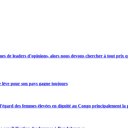
s de leaders d’opinions, alors nous devons chercher à tout prix qu
se lève pour son pays gagne toujours
gard des femmes élevées en dignité au Congo principalement la pre