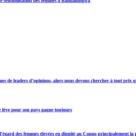
de sensibilisation des femmes à Bandalungwa
s de leaders d’opinions, alors nous devons chercher à tout prix qu
se lève pour son pays gagne toujours
gard des femmes élevées en dignité au Congo principalement la pre