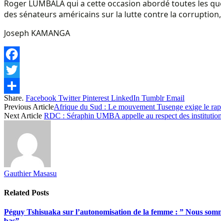
Roger LUMBALA qui a cette occasion abordé toutes les questi
des sénateurs américains sur la lutte contre la corruption
Joseph KAMANGA
Facebook
Twitter
Share.
Facebook
Twitter
Pinterest
LinkedIn
Tumblr
Email
Share
Previous Article
Afrique du Sud : Le mouvement Tusenge exige le rapa
Next Article
RDC : Séraphin UMBA appelle au respect des institution
Gauthier Masasu
Related
Posts
Péguy Tshisuaka sur l’autonomisation de la femme : ” Nous somme
bas”