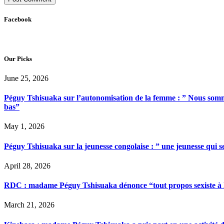
Facebook
Our Picks
June 25, 2026
Péguy Tshisuaka sur l’autonomisation de la femme : ” Nous somme
bas”
May 1, 2026
Péguy Tshisuaka sur la jeunesse congolaise : ” une jeunesse qui 
April 28, 2026
RDC : madame Péguy Tshisuaka dénonce “tout propos sexiste à l’é
March 21, 2026